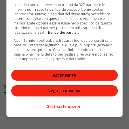
I tuoi dati personali verranno trattati da 327 partner e le
informazioni raccolte dal tuo dispositivo (come cookie,
identificatori univoci e altri dati del dispositivo) potrebbero
essere condivise con questi ultimi, da loro visualizzate e
memorizzate oppure essere usate nello specifico da questo
sito. Noi e i nostri partner potremmo utilizzare dati di
localizzazione esatti.
Elenco dei partner
.
Alcuni fornitori potrebbero trattare i tuoi dati personali sulla
base dell'interesse legittimo, al quale puoi opporti gestendo
le tue opzioni qui sotto. Cerca un link in fondo a questa
pagina o nel menu del sito per gestire o revocare il consenso
nelle impostazioni della privacy e dei cookie.
Acconsento
LEGGI ANCHE:
Il principe Carlo e Camilla annunciano il
tour reale in Canada per il Giubileo della regina
Nega il consenso
Elisabetta
Gestisci le opzioni