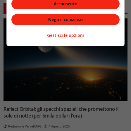
Acconsento
ARTICOLI CORRELATI
Nega il consenso
Gestisci le opzioni
Reflect Orbital: gli specchi spaziali che promettono il
sole di notte (per 5mila dollari l’ora)
Redazione VelvetMAG
4 Agosto 2026