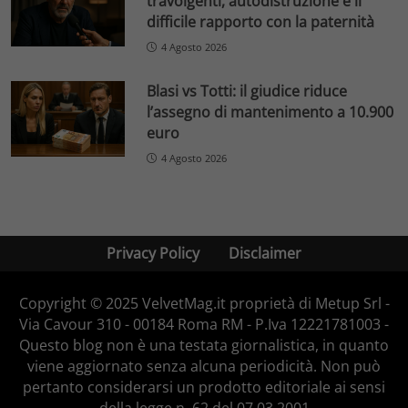
travolgenti, autodistruzione e il
difficile rapporto con la paternità
4 Agosto 2026
Blasi vs Totti: il giudice riduce
l’assegno di mantenimento a 10.900
euro
4 Agosto 2026
Privacy Policy
Disclaimer
Copyright © 2025 VelvetMag.it proprietà di Metup Srl -
Via Cavour 310 - 00184 Roma RM - P.Iva 12221781003 -
Questo blog non è una testata giornalistica, in quanto
viene aggiornato senza alcuna periodicità. Non può
pertanto considerarsi un prodotto editoriale ai sensi
della legge n. 62 del 07.03.2001