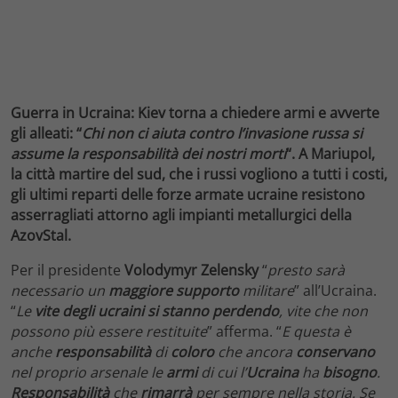
Guerra in Ucraina: Kiev torna a chiedere armi e avverte
gli alleati: “
Chi non ci aiuta contro l’invasione russa si
assume la responsabilità dei nostri morti
“. A Mariupol,
la città martire del sud, che i russi vogliono a tutti i costi,
gli ultimi reparti delle forze armate ucraine resistono
asserragliati attorno agli impianti metallurgici della
AzovStal.
Per il presidente
Volodymyr Zelensky
“
presto sarà
necessario un
maggiore
supporto
militare
” all’Ucraina.
“
Le
vite degli ucraini si stanno perdendo
, vite che non
possono più essere restituite
” afferma. “
E questa è
anche
responsabilità
di
coloro
che ancora
conservano
nel proprio arsenale le
armi
di cui l’
Ucraina
ha
bisogno
.
Responsabilità
che
rimarrà
per sempre nella storia. Se