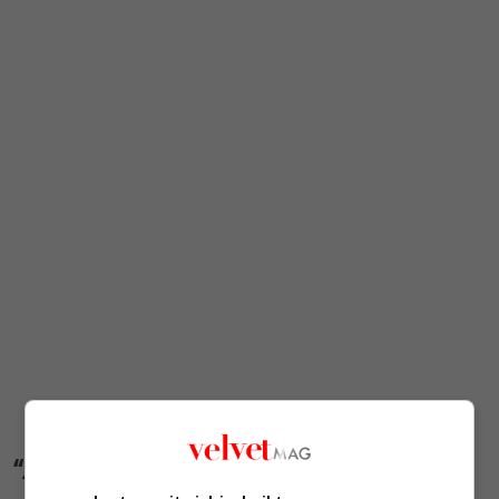
“
A Mariupol oltre 10mila morti
“