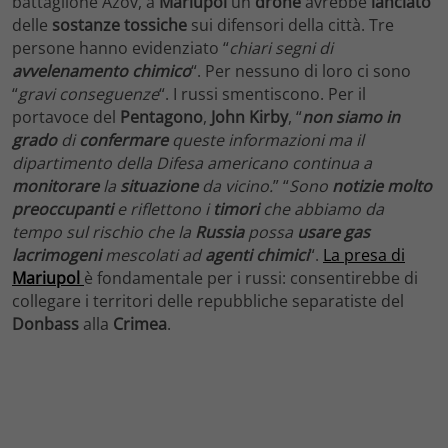
battaglione Azov, a
Mariupol
un
drone
avrebbe
lanciato
delle
sostanze
tossiche
sui difensori della città. Tre
persone hanno evidenziato “
chiari segni di
avvelenamento chimico
“. Per nessuno di loro ci sono
“
gravi conseguenze
“. I russi smentiscono. Per il
portavoce del
Pentagono
,
John Kirby
, “
non siamo in
grado
di
confermare
queste informazioni ma il
dipartimento della Difesa americano continua a
monitorare
la
situazione
da vicino.
” “
Sono
notizie molto
preoccupanti
e riflettono i
timori
che abbiamo da
tempo sul rischio che la
Russia
possa
usare gas
lacrimogeni
mescolati ad
agenti chimici
“.
La presa di
Mariupol
è fondamentale per i russi: consentirebbe di
collegare i territori delle repubbliche separatiste del
Donbass
alla
Crimea
.