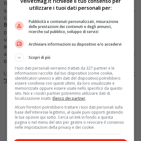
velvetmag.it richiede il tuo consenso per
Nella città portuale di
Mariupol
, sul Mare d’Azov,
utilizzare i tuoi dati personali per:
sarebbero
più di 10mila i civili
che hanno
perso la vita
a
causa dell’
assedio russo
. Lo ha detto il sindaco,
Vadym
Pubblicità e contenuti personalizzati, misurazione
Boychenko
, all’
Associated Press
. Il bilancio delle vittime
delle prestazioni dei contenuti e degli annunci,
potrebbe arrivare a
superare
i
20mila
, in un centro
ricerche sul pubblico, sviluppo di servizi
urbano da settimane
sotto attacco
e dove
molti corpi
Archiviare informazioni su dispositivo e/o accedervi
senza vita
sono sulle
strade
. Boychenko ha anche
accusato le
forze russe
di aver
bloccato
per settimane i
Scopri di più
convogli
umanitari
che cercavano di entrare in città.
I tuoi dati personali verranno trattati da 327 partner e le
LEGGI ANCHE:
Ucraina, il cancelliere austriaco da Putin:
informazioni raccolte dal tuo dispositivo (come cookie,
identificatori univoci e altri dati del dispositivo) potrebbero
“Incontro molto duro”
essere condivise con questi ultimi, da loro visualizzate e
memorizzate oppure essere usate nello specifico da questo
sito. Noi e i nostri partner potremmo utilizzare dati di
localizzazione esatti.
Elenco dei partner
.
Alcuni fornitori potrebbero trattare i tuoi dati personali sulla
base dell'interesse legittimo, al quale puoi opporti gestendo
le tue opzioni qui sotto. Cerca un link in fondo a questa
pagina o nel menu del sito per gestire o revocare il consenso
nelle impostazioni della privacy e dei cookie.