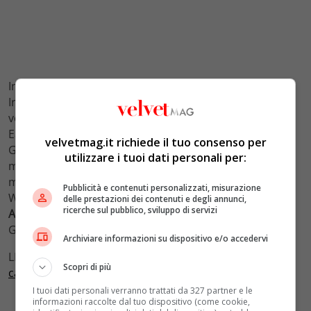
In contemporanea,
Carlo
e
Camilla
si sono recati in
Irlanda. Questo fine settimana, la principessa Anna è
volata in Australia per l’apertura del 200esimo Royal
Easter Show di Sydney. Oggi è giunta in Papua Nuova
velvetmag.it richiede il tuo consenso per
Guinea per continuare il suo tour nell’emisfero
utilizzare i tuoi dati personali per:
meridionale insieme a suo marito. Verso la fine del
mese, anche il principe
Edoardo
e sua moglie
Sophie
Pubblicità e contenuti personalizzati, misurazione
Wessex si recheranno ai Caraibi. Faranno visita ad
delle prestazioni dei contenuti e degli annunci,
ricerche sul pubblico, sviluppo di servizi
Antigua
e Barbuda, Grenada, St Lucia e St Vincent e
Grenadine dal 22 al 28 aprile.
Archiviare informazioni su dispositivo e/o accedervi
LEGGI ANCHE:
La regina Elisabetta e la passione per i
Scopri di più
cavalli che sfida il rischio per la salute
I tuoi dati personali verranno trattati da 327 partner e le
informazioni raccolte dal tuo dispositivo (come cookie,