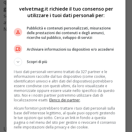
questo problema supera. Ma l’
intramoenia
è una
velvetmag.it richiede il tuo consenso per
grande discriminazione
. Stiamo andando verso una
utilizzare i tuoi dati personali per:
sanità dove
chi ha i soldi può curarsi
, gli altri no. Come
avveniva con la mutua, prima del Servizio Sanitario
Pubblicità e contenuti personalizzati, misurazione
Nazionale.
delle prestazioni dei contenuti e degli annunci,
ricerche sul pubblico, sviluppo di servizi
Archiviare informazioni su dispositivo e/o accedervi
Scopri di più
I tuoi dati personali verranno trattati da 327 partner e le
informazioni raccolte dal tuo dispositivo (come cookie,
identificatori univoci e altri dati del dispositivo) potrebbero
essere condivise con questi ultimi, da loro visualizzate e
memorizzate oppure essere usate nello specifico da questo
sito. Noi e i nostri partner potremmo utilizzare dati di
localizzazione esatti.
Elenco dei partner
.
Alcuni fornitori potrebbero trattare i tuoi dati personali sulla
base dell'interesse legittimo, al quale puoi opporti gestendo
le tue opzioni qui sotto. Cerca un link in fondo a questa
pagina o nel menu del sito per gestire o revocare il consenso
nelle impostazioni della privacy e dei cookie.
LEGGI ANCHE:
Mancino Naturale, Claudia Gerini: