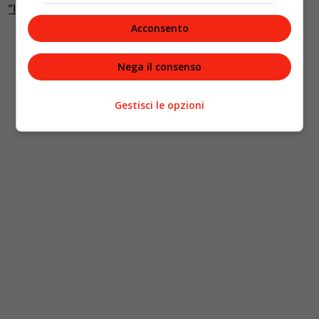
“Isabella è una donna prepotente”
Acconsento
Nega il consenso
Gestisci le opzioni