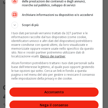
delle prestazioni dei contenuti e degli annunci,
Ministero della Cultura).
ricerche sul pubblico, sviluppo di servizi
Archiviare informazioni su dispositivo e/o accedervi
Scopri di più
I tuoi dati personali verranno trattati da 327 partner e le
informazioni raccolte dal tuo dispositivo (come cookie,
identificatori univoci e altri dati del dispositivo) potrebbero
essere condivise con questi ultimi, da loro visualizzate e
memorizzate oppure essere usate nello specifico da questo
sito. Noi e i nostri partner potremmo utilizzare dati di
localizzazione esatti.
Elenco dei partner
.
Alcuni fornitori potrebbero trattare i tuoi dati personali sulla
base dell'interesse legittimo, al quale puoi opporti gestendo
le tue opzioni qui sotto. Cerca un link in fondo a questa
pagina o nel menu del sito per gestire o revocare il consenso
nelle impostazioni della privacy e dei cookie.
Gian Luca Farinelli:
“Sfida
Acconsento
affascinante”
“Per prima cosa voglio ringraziare
Laura Delli Colli
, che
Nega il consenso