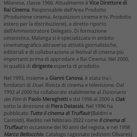
Milanese, classe 1966. Attualmente è
Vice Direttore di
Rai Cinema
. Responsabile dell’Area Prodotto
(Produzione cinema, Acquisizioni cinema e tv, Prodotto
estero per la distribuzione), a diretto riporto
dell’Amministratore Delegato. Di formazione
umanistica. Malanga si è specializzata in ambito
cinematografico attraverso attività giornalistiche,
editoriali e di collaborazione ai festival di cinema più
importanti prima di approdare a Rai Cinema. Nel 2000,
in qualità di
dirigente
esperta di prodotto.
Nel 1993, insieme a
Gianni Canova
, è stata tra i
fondatori di
Duel
. Rivista di cinema e televisione. Dal
1992 al 2000 ha collaborato stabilmente al
Dizionario
dei Film
di
Paolo Mereghetti
e dal 1996 al 2000 a
Ciak
sotto la direzione di
Piera Detassis
. Nel 1996 ha
pubblicato
Tutto il cinema di Truffaut
(Baldini e
Castoldi). Riedito nel febbraio 2022 come
Il cinema di
Truffaut
in occasione dei 90 anni del regista, e nel 1998
Marco Bellocchio
.
Catalogo ragionato (edizioni Olivares)