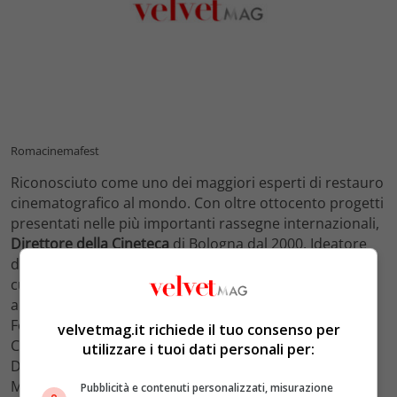
Romacinemafest
Riconosciuto come uno dei maggiori esperti di restauro
cinematografico al mondo. Con oltre ottocento progetti
presentati nelle più importanti rassegne internazionali,
Direttore della Cineteca
di Bologna dal 2000. Ideatore
del festival “Il Cinema Ritrovato”, saggista, docente e
curatore di celebri esposizioni.
Gian Luca Farinelli
sarà
alla guida del Consiglio di Amministrazione della
Fondazione. Formato da
Valerio Toniolo
(Camera di
velvetmag.it richiede il tuo consenso per
Commercio di Roma), Laura Delli Colli (Regione Lazio).
utilizzare i tuoi dati personali per:
Daniele Pitteri (Fondazione Musica per Roma) e Nicola
Maccanico (Cinecittà S.p.A. in rappresentanza del
Pubblicità e contenuti personalizzati, misurazione