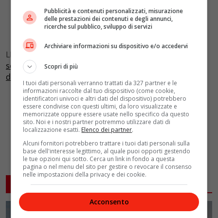
Pubblicità e contenuti personalizzati, misurazione
delle prestazioni dei contenuti e degli annunci,
ricerche sul pubblico, sviluppo di servizi
Archiviare informazioni su dispositivo e/o accedervi
LEGGI ANCHE:
Antonia Flowers Roma: “I diciottesimi
sono i nuovi matrimoni, il fiore stabilizzato è il futuro
Scopri di più
dell’arredo”
I tuoi dati personali verranno trattati da 327 partner e le
informazioni raccolte dal tuo dispositivo (come cookie,
identificatori univoci e altri dati del dispositivo) potrebbero
essere condivise con questi ultimi, da loro visualizzate e
memorizzate oppure essere usate nello specifico da questo
sito. Noi e i nostri partner potremmo utilizzare dati di
localizzazione esatti.
Elenco dei partner
.
Alcuni fornitori potrebbero trattare i tuoi dati personali sulla
base dell'interesse legittimo, al quale puoi opporti gestendo
le tue opzioni qui sotto. Cerca un link in fondo a questa
pagina o nel menu del sito per gestire o revocare il consenso
nelle impostazioni della privacy e dei cookie.
ARTICOLI CORRELATI
Acconsento