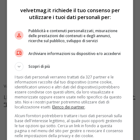
velvetmag.it richiede il tuo consenso per
utilizzare i tuoi dati personali per:
Pubblicità e contenuti personalizzati, misurazione
delle prestazioni dei contenuti e degli annunci,
ricerche sul pubblico, sviluppo di servizi
Archiviare informazioni su dispositivo e/o accedervi
Scopri di più
I tuoi dati personali verranno trattati da 327 partner e le
informazioni raccolte dal tuo dispositivo (come cookie,
Valentino Fall/Winter 2022-2023
identificatori univoci e altri dati del dispositivo) potrebbero
essere condivise con questi ultimi, da loro visualizzate e
LEGGI ANCHE:
Anton Giulio Grande haute couture 2022:
memorizzate oppure essere usate nello specifico da questo
sito. Noi e i nostri partner potremmo utilizzare dati di
“La mia donna tra veli e sensualità”
localizzazione esatti.
Elenco dei partner
.
Alcuni fornitori potrebbero trattare i tuoi dati personali sulla
base dell'interesse legittimo, al quale puoi opporti gestendo
le tue opzioni qui sotto. Cerca un link in fondo a questa
pagina o nel menu del sito per gestire o revocare il consenso
nelle impostazioni della privacy e dei cookie.