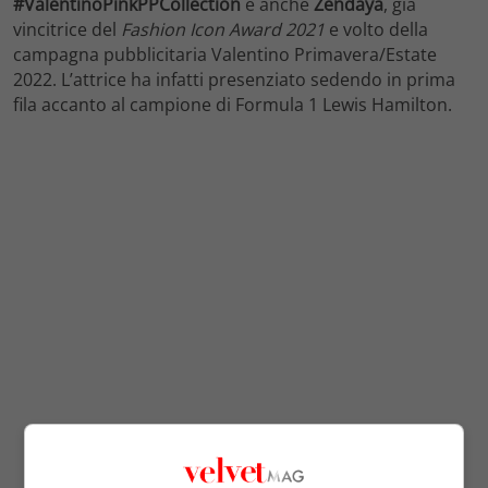
#ValentinoPinkPPCollection
è anche
Zendaya
, già
vincitrice del
Fashion Icon Award 2021
e volto della
campagna pubblicitaria Valentino Primavera/Estate
2022. L’attrice ha infatti presenziato sedendo in prima
fila accanto al campione di Formula 1 Lewis Hamilton.