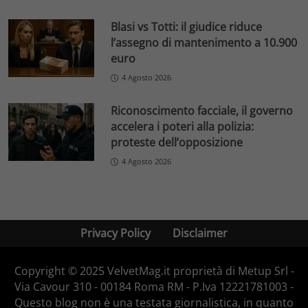
Blasi vs Totti: il giudice riduce
l’assegno di mantenimento a 10.900
euro
4 Agosto 2026
Riconoscimento facciale, il governo
accelera i poteri alla polizia:
proteste dell’opposizione
4 Agosto 2026
Privacy Policy
Disclaimer
Copyright © 2025 VelvetMag.it proprietà di Metup Srl -
Via Cavour 310 - 00184 Roma RM - P.Iva 12221781003 -
Questo blog non è una testata giornalistica, in quanto