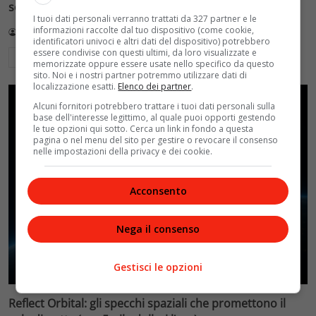
sole di notte (per 5mila dollari l’ora)
I tuoi dati personali verranno trattati da 327 partner e le
informazioni raccolte dal tuo dispositivo (come cookie,
Redazione VelvetMAG
4 Agosto 2026
identificatori univoci e altri dati del dispositivo) potrebbero
essere condivise con questi ultimi, da loro visualizzate e
Leggi di più
memorizzate oppure essere usate nello specifico da questo
sito. Noi e i nostri partner potremmo utilizzare dati di
localizzazione esatti.
Elenco dei partner
.
Alcuni fornitori potrebbero trattare i tuoi dati personali sulla
base dell'interesse legittimo, al quale puoi opporti gestendo
le tue opzioni qui sotto. Cerca un link in fondo a questa
pagina o nel menu del sito per gestire o revocare il consenso
nelle impostazioni della privacy e dei cookie.
Acconsento
Nega il consenso
Gestisci le opzioni
Reflect Orbital: gli specchi spaziali che promettono il