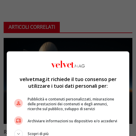
ARTICOLI CORRELATI
velvetmag.it richiede il tuo consenso per
utilizzare i tuoi dati personali per:
Pubblicità e contenuti personalizzati, misurazione
delle prestazioni dei contenuti e degli annunci,
ricerche sul pubblico, sviluppo di servizi
Archiviare informazioni su dispositivo e/o accedervi
Reflect Orbital: gli specchi spaziali che promettono il
Scopri di più