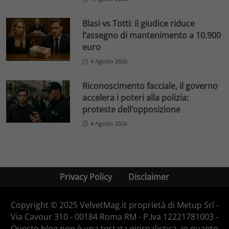
Blasi vs Totti: il giudice riduce
l’assegno di mantenimento a 10.900
euro
4 Agosto 2026
Riconoscimento facciale, il governo
accelera i poteri alla polizia:
proteste dell’opposizione
4 Agosto 2026
Privacy Policy
Disclaimer
Copyright © 2025 VelvetMag.it proprietà di Metup Srl -
Via Cavour 310 - 00184 Roma RM - P.Iva 12221781003 -
Questo blog non è una testata giornalistica, in quanto