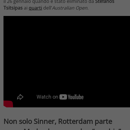
il 26 gennaio quando è stato eliminato da
Stefanos
Tsitsipas
ai
quarti
dell’
Australian Open
.
Non solo Sinner, Rotterdam parte