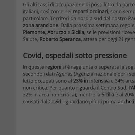
Gli alti tassi di occupazione di posti letto da part
italiani, così come nei
reparti ordinari
, sono semp
particolare. Territori da nord a sud del nostro Pa
zona arancione
. Dalla prossima settimana regole
Piemonte
,
Abruzzo
e
Sicilia
, se le previsioni ric
Salute,
Roberto Speranza
, attesa per oggi 21 gen
Covid, ospedali sotto pressione
In queste
regioni
si è raggiunta o superata la sogl
secondo i dati Agenas (Agenzia nazionale per i serv
letto occupati sono al
23% in intensiva
e 34% area 
non critica. Per quanto riguarda il Centro Sud, l’
A
32% in area non critica), mentre la
Sicilia
è al 20% 
causati dal Covid riguardano più di prima
anche i