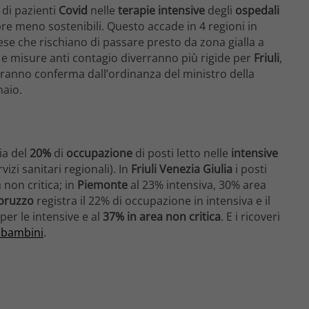
e di pazienti
Covid
nelle
terapie intensive
degli
ospedali
re meno sostenibili. Questo accade in 4 regioni in
ese che rischiano di passare presto da zona gialla a
 e misure anti contagio diverranno più rigide per
Friuli
,
everanno conferma dall’ordinanza del ministro della
naio.
ia del
20%
di
occupazione
di posti letto nelle
intensive
izi sanitari regionali). In
Friuli Venezia Giulia
i posti
non critica; in
Piemonte
al 23% intensiva, 30% area
bruzzo
registra il 22% di occupazione in intensiva e il
per le intensive e al
37% in area non critica
. E i ricoveri
 bambini
.