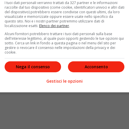
I tuoi dati personali verranno trattati da 327 partner e le informazioni
bellotta
raccolte dal tuo dispositivo (come cookie, identificatori univoci e altri dati
del dispositivo) potrebbero essere condivise con questi ultimi, da loro
visualizzate e memorizzate oppure essere usate nello specifico da
questo sito. Noi e i nostri partner potremmo utilizzare dati di
localizzazione esatti.
Elenco dei partner
.
gica in Italia deriva dal minor aumento dei
contagi
. La
Alcuni fornitori potrebbero trattare i tuoi dati personali sulla base
In 7 giorni i nuovi casi di Coronavirus sono aumentati
dell'interesse legittimo, al quale puoi opporti gestendo le tue opzioni qui
 Covid sono cresciute del
+49,7%
. Numeri e cifre
sotto. Cerca un link in fondo a questa pagina o nel menu del sito per
gestire o revocare il consenso nelle impostazioni della privacy e dei
ndazione Gimbe
nella settimana 12-18 gennaio.
cookie.
azione dei nuovi casi
a quota 1,2 milioni. E un
aumento
a medica e in terapia intensiva (+38)
“. Circa la
crescita
Nega il consenso
Acconsento
gli ultimi 7 giorni (di cui 158 riferiti a periodi
tto ai 216 della settimana precedente
“.
Gestisci le opzioni