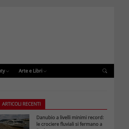
uty
Arte e Libri
ARTICOLI RECENTI
Danubio a livelli minimi record:
le crociere fluviali si fermano a