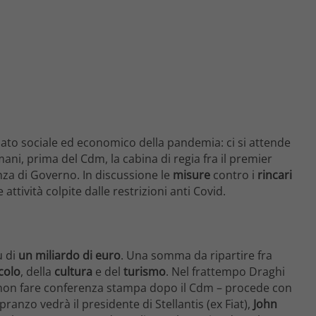
lato sociale ed economico della pandemia: ci si attende
ani, prima del Cdm, la cabina di regia fra il premier
nza di Governo. In discussione le
misure
contro i
rincari
 attività colpite dalle restrizioni anti Covid.
ù di
un miliardo di euro
. Una somma da ripartire fra
colo
, della
cultura
e del
turismo
. Nel frattempo Draghi
e non fare conferenza stampa dopo il Cdm – procede con
pranzo vedrà il presidente di Stellantis (ex Fiat),
John