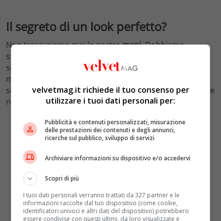
Il segreto di un look perfetto?
Non trascuriamo mai le nostre
mani
. Dobbiamo
sforzarci di mantenerle sempre curate e morbide,
senza pellicine o unghie non curate. I nostri alleati
migliori dello smalto per un’allure curata e naturale
velvetmag.it richiede il tuo consenso per
sono una buona
crema idratante
mani
da avere sempre
utilizzare i tuoi dati personali per:
nel nostro beauty case a portata di mano.
Pubblicità e contenuti personalizzati, misurazione
delle prestazioni dei contenuti e degli annunci,
ricerche sul pubblico, sviluppo di servizi
Archiviare informazioni su dispositivo e/o accedervi
Scopri di più
I tuoi dati personali verranno trattati da 327 partner e le
informazioni raccolte dal tuo dispositivo (come cookie,
identificatori univoci e altri dati del dispositivo) potrebbero
essere condivise con questi ultimi, da loro visualizzate e