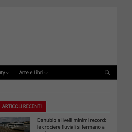
uty
Arte e Libri
ARTICOLI RECENTI
Danubio a livelli minimi record:
le crociere fluviali si fermano a