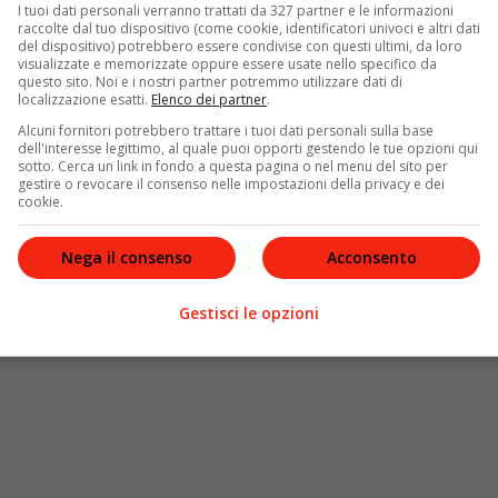
I tuoi dati personali verranno trattati da 327 partner e le informazioni
raccolte dal tuo dispositivo (come cookie, identificatori univoci e altri dati
del dispositivo) potrebbero essere condivise con questi ultimi, da loro
visualizzate e memorizzate oppure essere usate nello specifico da
questo sito. Noi e i nostri partner potremmo utilizzare dati di
localizzazione esatti.
Elenco dei partner
.
a quelle dei suoi figli e di tutte quelle persone che le
Alcuni fornitori potrebbero trattare i tuoi dati personali sulla base
stri, filmati, interviste che nel corso del
dell'interesse legittimo, al quale puoi opporti gestendo le tue opzioni qui
sotto. Cerca un link in fondo a questa pagina o nel menu del sito per
 carriera nel mondo della musica. Ci sarà anche
gestire o revocare il consenso nelle impostazioni della privacy e dei
nche tanti ospiti speciali. Oltre ad amici e parenti,
cookie.
e
Angela Bassett
che ha interpretato Tina Turner in
ua carissima amica da sempre. L’artista racconterà
Nega il consenso
Acconsento
stesso tempo fondamentale per risalire fino alle vette
i Tina Turner è certamente una storia molto
Gestisci le opzioni
che insegnamento.