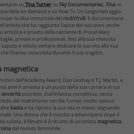
mentario su
Tina Turner
su
Sky Documentaries
,
Tina
, in
 disponibile on demand e su Now Tv. Un lungometraggio
oni per la diva immortale del
rock’n’roll
. Il documentario
ell’artista che ha raggiunto l’apice del successo anche
ita artistica e privata della cantante di
Proud Mary
attaglie, private e professionali, fino alla sua rinascita
ha saputo e voluto sempre dedicare la sua vita alla sua
 che l’hanno ostacolata durante il suo tragitto.
sta magnetica
ncitori dell’Academy Award, Dan Lindsay e T.J. Martin, e
sti anni è arrivata a un punto della sua carriera in cui
a
sincerità
possibile. Dall’infanzia complessa, senza
periodo del matrimonio con Ike Turner, molto spesso
 dire
basta
e ha ripreso la sua vita in mano, segnando
onale. Una donna che è riuscita a emanciparsi dopo il
 solista. Il filmato è il ritratto di un’artista
magnetica
,
roina
dal mondo femminile.