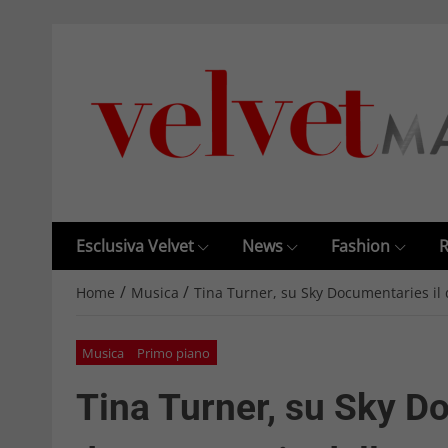
Esclusiva Velvet
News
Fashion
R
/
/
Home
Musica
Tina Turner, su Sky Documentaries il 
Musica
Primo piano
Tina Turner, su Sky D