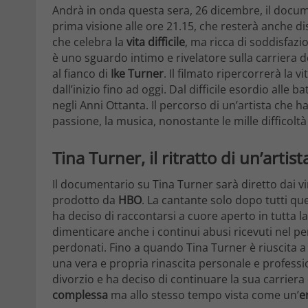
Andrà in onda questa sera, 26 dicembre, il docu
prima visione alle ore 21.15, che resterà anche
che celebra la
vita difficile
, ma ricca di soddisfazi
è uno sguardo intimo e rivelatore sulla carriera d
al fianco di
Ike Turner
. Il filmato ripercorrerà la v
dall’inizio fino ad oggi. Dal difficile esordio alle b
negli Anni Ottanta. Il percorso di un’artista che 
passione, la musica, nonostante le mille difficoltà
Tina Turner, il ritratto di un’arti
Il documentario su Tina Turner sarà diretto dai vi
prodotto da
HBO
. La cantante solo dopo tutti que
ha deciso di raccontarsi a cuore aperto in tutta l
dimenticare anche i continui abusi ricevuti nel 
perdonati. Fino a quando Tina Turner è riuscita a
una vera e propria rinascita personale e professi
divorzio e ha deciso di continuare la sua carriera da
complessa
ma allo stesso tempo vista come un’
e