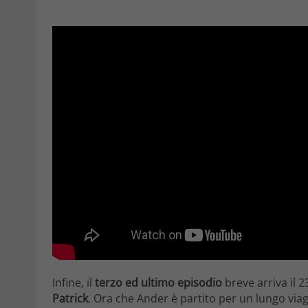
Infine, il
terzo ed ultimo episodio
breve arriva il 
Patrick
. Ora che Ander è partito per un lungo via