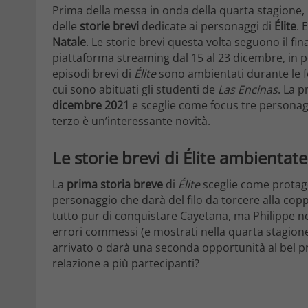
Prima della messa in onda della quarta stagione, N
delle
storie brevi
dedicate ai personaggi di
Élite
. 
Natale
. Le storie brevi questa volta seguono il fi
piattaforma streaming dal 15 al 23 dicembre, in 
episodi brevi di
Élite
sono ambientati durante le fe
cui sono abituati gli studenti de
Las Encinas
. La 
dicembre 2021
e sceglie come focus tre personaggi
terzo è un’interessante novità.
Le storie brevi di Élite ambientat
La
prima storia breve
di
Élite
sceglie come protag
personaggio che darà del filo da torcere alla coppi
tutto pur di conquistare Cayetana, ma Philippe no
errori commessi (e mostrati nella quarta stagion
arrivato o darà una seconda opportunità al bel pr
relazione a più partecipanti?