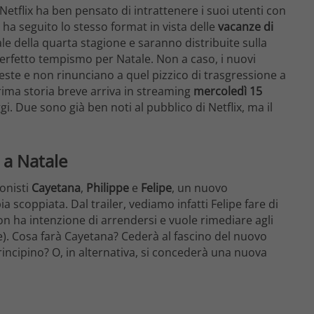
etflix ha ben pensato di intrattenere i suoi utenti con
E ha seguito lo stesso format in vista delle
vacanze di
nale della quarta stagione e saranno distribuite sulla
perfetto tempismo per Natale. Non a caso, i nuovi
ste e non rinunciano a quel pizzico di trasgressione a
prima storia breve arriva in streaming
mercoledì 15
. Due sono già ben noti al pubblico di Netflix, ma il
e a Natale
onisti
Cayetana
,
Philippe
e
Felipe
, un nuovo
a scoppiata. Dal trailer, vediamo infatti Felipe fare di
n ha intenzione di arrendersi e vuole rimediare agli
e). Cosa farà Cayetana? Cederà al fascino del nuovo
incipino? O, in alternativa, si concederà una nuova