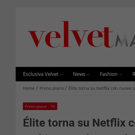
Esclusiva Velvet
News
Fashion
R
/
/
Home
Primo piano
Élite torna su Netflix con nuove 
Primo piano
TV
Élite torna su Netflix 