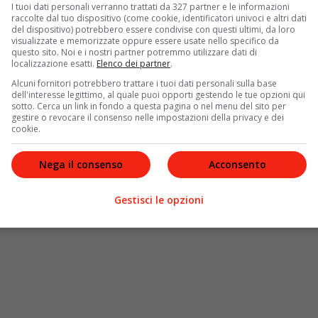
I tuoi dati personali verranno trattati da 327 partner e le informazioni
raccolte dal tuo dispositivo (come cookie, identificatori univoci e altri dati
del dispositivo) potrebbero essere condivise con questi ultimi, da loro
visualizzate e memorizzate oppure essere usate nello specifico da
 20 dicembre 2020 e sceglie come protagonisti
Samuel
e
questo sito. Noi e i nostri partner potremmo utilizzare dati di
 vita precaria e le bollette da pagare. Con l’arrivo del
localizzazione esatti.
Elenco dei partner
.
un modo per
guadagnare soldi
e in fretta. Per questo
Alcuni fornitori potrebbero trattare i tuoi dati personali sulla base
e decide di scattare
fotografie hot
da rivendere al
dell'interesse legittimo, al quale puoi opporti gestendo le tue opzioni qui
sotto. Cerca un link in fondo a questa pagina o nel menu del sito per
ralmente.
gestire o revocare il consenso nelle impostazioni della privacy e dei
cookie.
Nega il consenso
Acconsento
Gestisci le opzioni