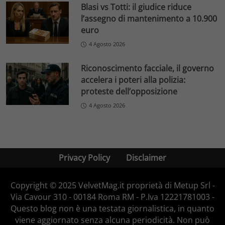
Blasi vs Totti: il giudice riduce
l’assegno di mantenimento a 10.900
euro
4 Agosto 2026
Riconoscimento facciale, il governo
accelera i poteri alla polizia:
proteste dell’opposizione
4 Agosto 2026
Privacy Policy
Disclaimer
Copyright © 2025 VelvetMag.it proprietà di Metup Srl -
Via Cavour 310 - 00184 Roma RM - P.Iva 12221781003 -
Questo blog non è una testata giornalistica, in quanto
viene aggiornato senza alcuna periodicità. Non può