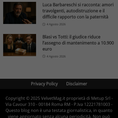
Luca Barbareschi si racconta: amori
travolgenti, autodistruzione e il
difficile rapporto con la paternità
4 Agosto 2026
Blasi vs Totti: il giudice riduce
l’assegno di mantenimento a 10.900
euro
4 Agosto 2026
Privacy Policy
Disclaimer
Copyright © 2025 VelvetMag.it proprietà di Metup Srl -
Via Cavour 310 - 00184 Roma RM - P.Iva 12221781003 -
Questo blog non è una testata giornalistica, in quanto
viene aggiornato senza alcuna periodicità. Non può