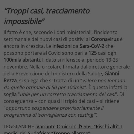
“Troppi casi, tracciamento
impossibile”
Il fatto è che, secondo i dati ministeriali, l’incidenza
settimanale dei nuovi casi di positivi al
Coronavirus
è
ancora in crescita. Le
infezioni
da
Sars-CoV-2
che
possono portare al Covid sono pari a
125
casi ogni
100mila abitanti
. Il dato si riferisce al periodo 19-25
novembre. Nella circolare firmata dal direttore generale
della Prevenzione del ministero della Salute,
Gianni
Rezza
, si spiega che si tratta di un “
valore ben lontano
da quello ottimale di 50 per 100mila
“. È questa infatti la
soglia “
utile per un corretto tracciamento dei casi
“. Di
conseguenza – con quasi il triplo dei casi – si ritiene
“
opportuno sospendere
provvisoriamente il
programma di ‘sorveglianza con testing'”
.
LEGGI ANCHE:
Variante Omicron, l’Oms: “Rischi alti”. I
medici del Sudafrica: “Troppo allarme”