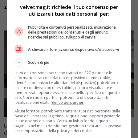
velvetmag.it richiede il tuo consenso per
Redazione VelvetMAG
5 Luglio 2026
utilizzare i tuoi dati personali per:
Leggi di più
Pubblicità e contenuti personalizzati, misurazione
delle prestazioni dei contenuti e degli annunci,
ricerche sul pubblico, sviluppo di servizi
Archiviare informazioni su dispositivo e/o accedervi
Scopri di più
I tuoi dati personali verranno trattati da 327 partner e le
informazioni raccolte dal tuo dispositivo (come cookie,
identificatori univoci e altri dati del dispositivo) potrebbero
essere condivise con questi ultimi, da loro visualizzate e
memorizzate oppure essere usate nello specifico da questo
sito. Noi e i nostri partner potremmo utilizzare dati di
localizzazione esatti.
Elenco dei partner
.
Alcuni fornitori potrebbero trattare i tuoi dati personali sulla
base dell'interesse legittimo, al quale puoi opporti gestendo
le tue opzioni qui sotto. Cerca un link in fondo a questa
La Fenice di Chiara Ferragni: come ha evitato il crollo
pagina o nel menu del sito per gestire o revocare il consenso
nelle impostazioni della privacy e dei cookie.
dimezzando i costi