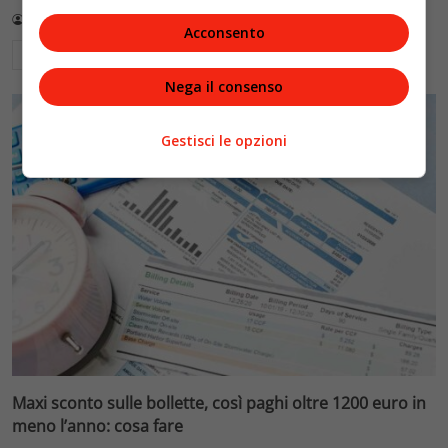
Redazione VelvetMAG
3 Luglio 2026
Acconsento
Leggi di più
Nega il consenso
Gestisci le opzioni
Maxi sconto sulle bollette, così paghi oltre 1200 euro in
meno l’anno: cosa fare