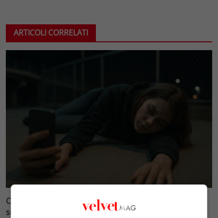
ARTICOLI CORRELATI
Cronaca e società: il disagio giovanile amplificato dai
social, quando il dramma diventa show