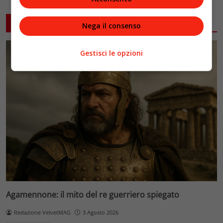
ARTICOLI CORRELATI
Nega il consenso
Gestisci le opzioni
Agamennone: il mito del re guerriero spiegato
Redazione VelvetMAG
3 Agosto 2026