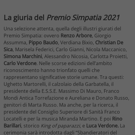
La giuria del
Premio Simpatia 2021
Una selezione attenta, quella degli illustri giurati del
Premio Simpatia: ovvero
Renzo Arbore
, Giorgio
Assumma,
Pippo Baudo
, Verdiana Bixio,
Christian De
Sica
, Marisela Federici, Carlo Gianni, Nicola Maccanico,
Simona Marchini
, Alessandro Nicosia, Carlotta Proietti,
Carlo Verdone
. Nelle scorse edizioni dell’ambito
riconoscimento hanno trionfato quelli che
rappresentano significative storie umane. Tra questi:
Ughetto Martorelli, il calzolaio della Garbatella, il
presidente della E.S.S.E. Massimo Di Mauro, Franco
Mondi Antica Torrefazione e Aureliana e Donato Russo,
genitori di Marta Russo. Ma anche, per la ricerca, il
presidente del Consiglio Superiore di Sanità Franco
Locatelli e per la musica Miranda Martino. E poi
Rino
Barillari
, storico
King of paparazzi,
e
Luca Verdone.
La
cerimonia sarà introdotta dagli “Sbandieratori del