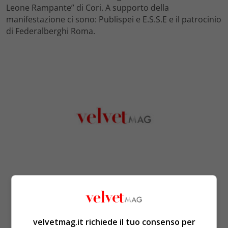
Leone Rampante” di Cori. A supporto della
manifestazione ci sono: Publispei e E.S.S.E e il patrocinio
di Federalberghi Roma.
velvetmag.it richiede il tuo consenso per