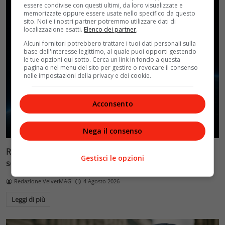
essere condivise con questi ultimi, da loro visualizzate e
memorizzate oppure essere usate nello specifico da questo
sito. Noi e i nostri partner potremmo utilizzare dati di
localizzazione esatti.
Elenco dei partner
.
Alcuni fornitori potrebbero trattare i tuoi dati personali sulla
base dell'interesse legittimo, al quale puoi opporti gestendo
le tue opzioni qui sotto. Cerca un link in fondo a questa
pagina o nel menu del sito per gestire o revocare il consenso
nelle impostazioni della privacy e dei cookie.
Acconsento
Nega il consenso
Reflect Orbital: gli specchi spaziali che promettono il
Gestisci le opzioni
sole di notte (per 5mila dollari l’ora)
Redazione VelvetMAG
4 Agosto 2026
Leggi di più