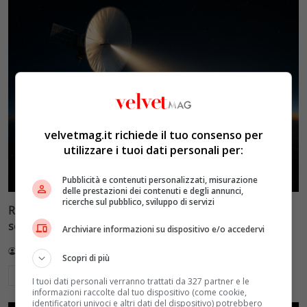
velvetmag.it richiede il tuo consenso per
utilizzare i tuoi dati personali per:
Pubblicità e contenuti personalizzati, misurazione
delle prestazioni dei contenuti e degli annunci,
ricerche sul pubblico, sviluppo di servizi
Reflect Orbital: gli specchi spaziali che promettono il
sole di notte (per 5mila dollari l’ora)
Archiviare informazioni su dispositivo e/o accedervi
Redazione VelvetMAG
4 Agosto 2026
Scopri di più
Leggi di più
I tuoi dati personali verranno trattati da 327 partner e le
informazioni raccolte dal tuo dispositivo (come cookie,
identificatori univoci e altri dati del dispositivo) potrebbero