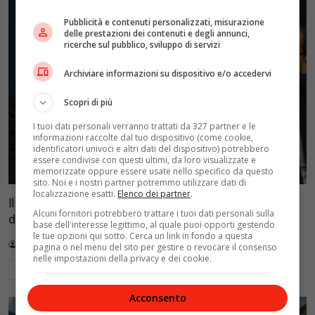
Pubblicità e contenuti personalizzati, misurazione
delle prestazioni dei contenuti e degli annunci,
ricerche sul pubblico, sviluppo di servizi
Archiviare informazioni su dispositivo e/o accedervi
Scopri di più
I tuoi dati personali verranno trattati da 327 partner e le
informazioni raccolte dal tuo dispositivo (come cookie,
identificatori univoci e altri dati del dispositivo) potrebbero
essere condivise con questi ultimi, da loro visualizzate e
memorizzate oppure essere usate nello specifico da questo
sito. Noi e i nostri partner potremmo utilizzare dati di
localizzazione esatti.
Elenco dei partner
.
Il caos della Figc: Pirlo dice no, Maldini rischia le
Alcuni fornitori potrebbero trattare i tuoi dati personali sulla
dimissioni, Malagò promette il ct entro domani
base dell'interesse legittimo, al quale puoi opporti gestendo
le tue opzioni qui sotto. Cerca un link in fondo a questa
Redazione VelvetMAG
2 Agosto 2026
pagina o nel menu del sito per gestire o revocare il consenso
nelle impostazioni della privacy e dei cookie.
Leggi di più
Acconsento