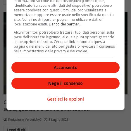
Leggi di più
informazioni raccolte dal tuo dispositivo (come cookie,
identificatori univoci e altri dati del dispositivo) potrebbero
essere condivise con questi ultimi, da loro visualizzate e
memorizzate oppure essere usate nello specifico da questo
sito. Noi e i nostri partner potremmo utilizzare dati di
localizzazione esatti.
Elenco dei partner
.
Alcuni fornitori potrebbero trattare i tuoi dati personali sulla
base dell'interesse legittimo, al quale puoi opporti gestendo
le tue opzioni qui sotto. Cerca un link in fondo a questa
pagina o nel menu del sito per gestire o revocare il consenso
nelle impostazioni della privacy e dei cookie.
Acconsento
Nega il consenso
Gestisci le opzioni
Cronaca e società: il disagio giovanile amplificato dai
social, quando il dramma diventa show
Redazione VelvetMAG
5 Luglio 2026
Leggi di più