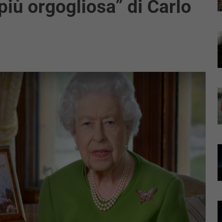
iù orgogliosa” di Carlo