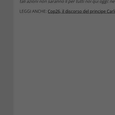
tali azioni non saranno lì per tutti noi qui oggi: 
LEGGI ANCHE:
Cop26, il discorso del principe Carl