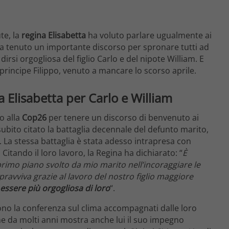
te, la
regina Elisabetta
ha voluto parlare ugualmente ai
ha tenuto un importante discorso per spronare tutti ad
rsi orgogliosa del figlio Carlo e del nipote William. E
rincipe Filippo, venuto a mancare lo scorso aprile.
a Elisabetta per Carlo e William
 alla
Cop26
per tenere un discorso di benvenuto ai
ubito citato la battaglia decennale del defunto marito,
. La stessa battaglia è stata adesso intrapresa con
. Citando il loro lavoro, la Regina ha dichiarato: “
È
primo piano svolto da mio marito nell’incoraggiare le
opravviva grazie al lavoro del nostro figlio maggiore
essere più orgogliosa di loro
“.
edono la conferenza sul clima accompagnati dalle loro
he da molti anni mostra anche lui il suo impegno