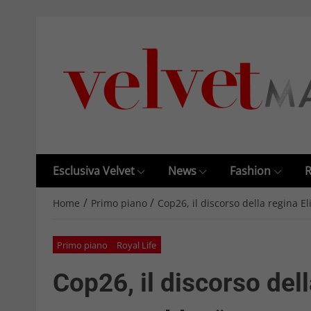
Esclusiva Velvet
News
Fashion
R
/
/
Home
Primo piano
Cop26, il discorso della regina E
Primo piano
Royal Life
Cop26, il discorso del