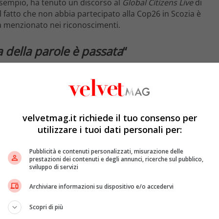
esempio, ha tenuto un discorso al
Global Citizens Live
di
il fatto che non abbia partecipato alla Cop26 in Scozia è
ha menzionato nei riconoscimenti.
a della parole è passata
“
le a tutti i leader riuniti a Glasgow, affermando che era
ro in Scozia, poiché un tempo era il cuore della
dunque un semplice discorso di benvenuto. Rivolgendosi
, il mondo avrà la possibilità di unirsi all’obiettivo
 per la nostra gente e per il pianeta da cui dipendiamo
“.
velvetmag.it richiede il tuo consenso per
utilizzare i tuoi dati personali per:
Pubblicità e contenuti personalizzati, misurazione delle
prestazioni dei contenuti e degli annunci, ricerche sul pubblico,
sviluppo di servizi
Archiviare informazioni su dispositivo e/o accedervi
Scopri di più