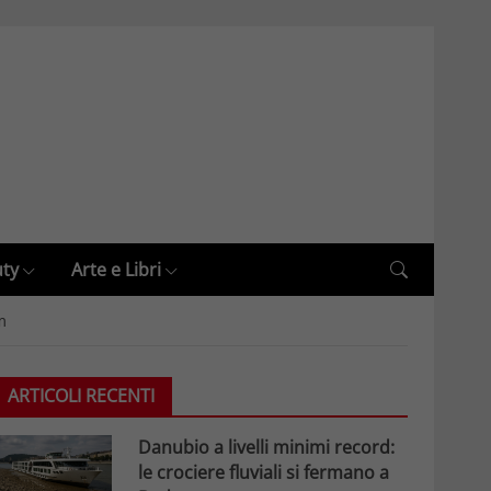
uty
Arte e Libri
m
ARTICOLI RECENTI
Danubio a livelli minimi record:
le crociere fluviali si fermano a