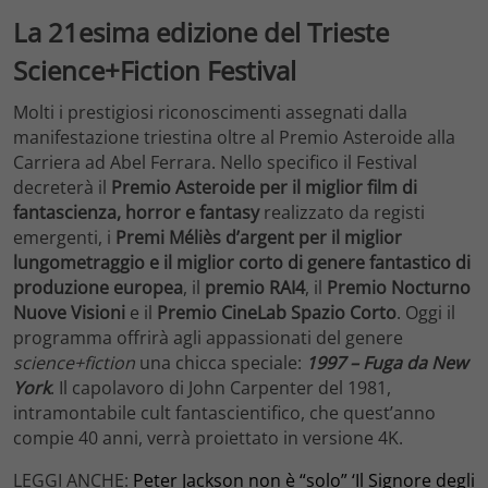
La 21esima edizione del Trieste
Science+Fiction Festival
Molti i prestigiosi riconoscimenti assegnati dalla
manifestazione triestina oltre al Premio Asteroide alla
Carriera ad Abel Ferrara. Nello specifico il Festival
decreterà il
Premio Asteroide per il miglior film di
fantascienza, horror e fantasy
realizzato da registi
emergenti, i
Premi Méliès d’argent per il miglior
lungometraggio e il miglior corto di genere fantastico di
produzione europea
, il
premio RAI4
, il
Premio Nocturno
Nuove Visioni
e il
Premio CineLab Spazio Corto
. Oggi il
programma offrirà agli appassionati del genere
science+fiction
una chicca speciale:
1997 – Fuga da New
York
. Il capolavoro di John Carpenter del 1981,
intramontabile cult fantascientifico, che quest’anno
compie 40 anni, verrà proiettato in versione 4K.
LEGGI ANCHE:
Peter Jackson non è “solo” ‘Il Signore degli