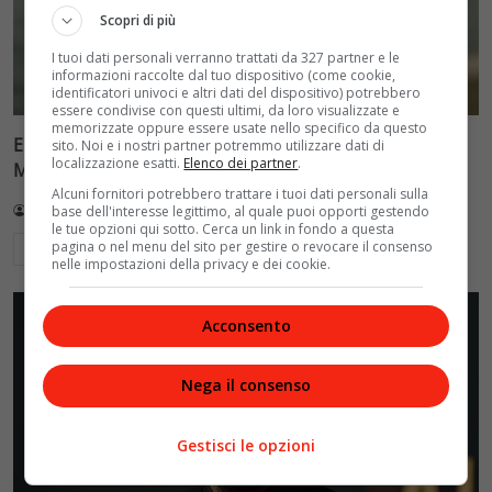
Scopri di più
I tuoi dati personali verranno trattati da 327 partner e le
informazioni raccolte dal tuo dispositivo (come cookie,
identificatori univoci e altri dati del dispositivo) potrebbero
essere condivise con questi ultimi, da loro visualizzate e
memorizzate oppure essere usate nello specifico da questo
Ellen Burstyn riceve il Leone d’Oro alla carriera alla
sito. Noi e i nostri partner potremmo utilizzare dati di
localizzazione esatti.
Elenco dei partner
.
Mostra di Venezia 2026
Alcuni fornitori potrebbero trattare i tuoi dati personali sulla
Redazione VelvetMAG
4 Agosto 2026
base dell'interesse legittimo, al quale puoi opporti gestendo
le tue opzioni qui sotto. Cerca un link in fondo a questa
pagina o nel menu del sito per gestire o revocare il consenso
Leggi di più
nelle impostazioni della privacy e dei cookie.
Acconsento
Nega il consenso
Gestisci le opzioni