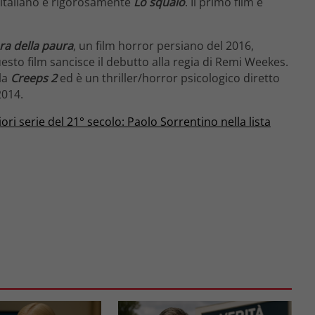
 italiano è rigorosamente
Lo squalo
. Il primo film è
ra della paura
, un film horror persiano del 2016,
uesto film sancisce il debutto alla regia di Remi Weekes.
ola
Creeps 2
ed è un thriller/horror psicologico diretto
2014.
liori serie del 21° secolo: Paolo Sorrentino nella lista