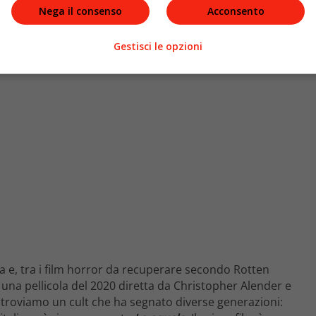
Nega il consenso
Acconsento
Gestisci le opzioni
ica e, tra i film horror da recuperare secondo Rotten
di una pellicola del 2020 diretta da Christopher Alender e
 troviamo un cult che ha segnato diverse generazioni: