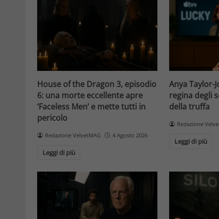
House of the Dragon 3, episodio
Anya Taylor-Jo
6: una morte eccellente apre
regina degli s
‘Faceless Men’ e mette tutti in
della truffa
pericolo
Redazione Velv
Redazione VelvetMAG
4 Agosto 2026
Leggi di più
Leggi di più