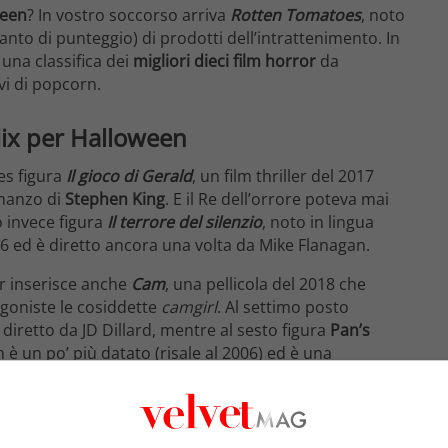
ween
? In vostro soccorso arriva
Rotten Tomatoes
, noto
anto di punteggio) di prodotti dell’intrattenimento. In
 una classifica dei
migliori dieci film horror
da
vi di popcorn.
flix per Halloween
es figura
Il gioco di Gerald
, un film thriller del 2017
omanzo di
Stephen King
. E il Re dell’orrore poteva mai
o invece figura
Il terrore del silenzio
, noto in lingua
2016 ed è diretto ancora una volta da Mike Flanagan.
or inserisce anche
Cam
, una pellicola del 2018 che
goniste le cosiddette
camgirl
. Al settimo posto
 diretto da JD Dillard, mentre al sesto figura
Pan’s
 è un po’ più datato (risale al 2006) ed è una
 e co-prodotto da
Guillermo del Toro
, il film è
fauno
.