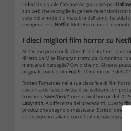
Indecisi su quale film horror guardare per
Hallo
sito web che raccoglie in genere recensioni (con t
vista della notte più macabra dell’anno, ha stilato
recuperare su
Netflix
. Mettetevi comodi e munite
I dieci migliori film horror su Net
Al decimo posto nella classifica di Rotten Tomato
diretto da Mike Flanagan tratto dall’omonimo r
mancare il bersaglio? Ovvio che no. Al nono post
originale con il titolo
Hush
. Il film horror è del 
Rotten Tomatoes nella sua classifica di film horr
racconta del sesso virtuale via webcam con prota
troviamo
Sweetheart
, un survival horror del 2019
Labyrinth.
A differenza dei precedenti, questo film
produzione spagnolo-messicana. Scritto, diretto
conosciuto in italiano con il titolo
Il labirinto del 