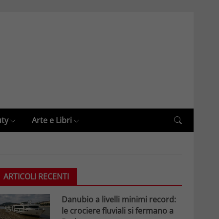
uty
Arte e Libri
ARTICOLI RECENTI
Danubio a livelli minimi record:
le crociere fluviali si fermano a