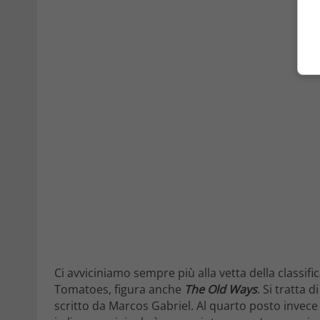
Ci avviciniamo sempre più alla vetta della classif
Tomatoes, figura anche
The Old Ways
. Si tratta 
scritto da Marcos Gabriel. Al quarto posto invece