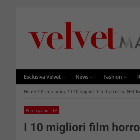
Esclusiva Velvet
News
Fashion
R
/
/
Home
Primo piano
I 10 migliori film horror su Netf
Primo piano
TV
I 10 migliori film horr