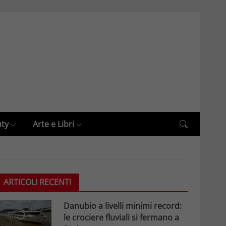
uty
Arte e Libri
ARTICOLI RECENTI
Danubio a livelli minimi record:
le crociere fluviali si fermano a