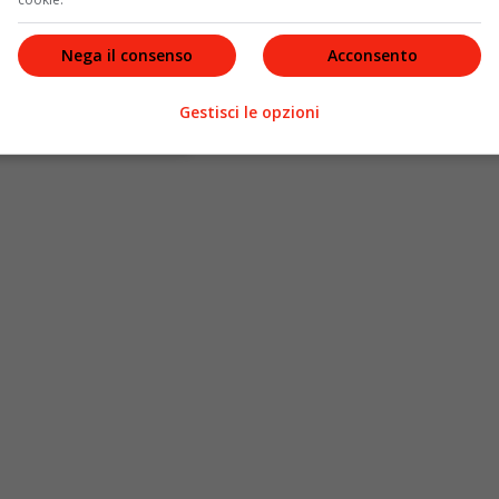
Nega il consenso
Acconsento
Gestisci le opzioni
geniagaravani)