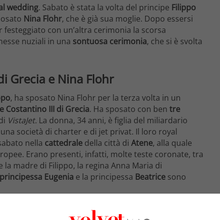
al wedding
. Sabato è stata la volta del principe
Filippo
sposato
Nina Flohr
, che è già sua moglie. Dopo essersi
 festeggiato con un’altra cerimonia la scorsa
messe nuziali in una
sontuosa cerimonia
, che si è svolta
 di Grecia e Nina Flohr
ppo
, ha sposato Nina Flohr per la terza volta in un
re Costantino III di Grecia
. Ha sposato con ben
tre
 di
VistaJet.
La donna, 34 anni, è figlia del miliardario
una società di charter e di jet privat. Il loro royal
sabato nella
cattedrale
della città di
Atene
, alla quale
opee. Erano presenti, infatti, molte teste coronate, tra
 e la madre di Filippo, la regina Anna Maria di
principessa
Eugenia
e la principessa
Beatrice
sono