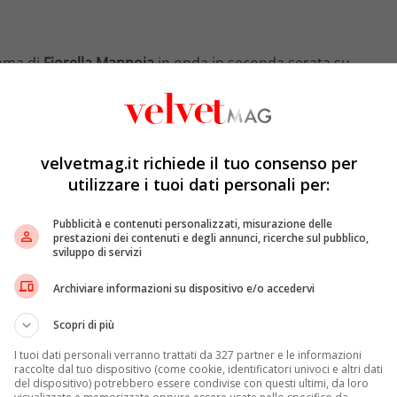
amma di
Fiorella Mannoia
in onda in seconda serata su
o show, che non solo parlerà di musica, ma anche di
o
, che ha esordito sugli schermi proprio lo stesso 25
à di
musica
, ma anche di
filosofia
e
comicità
. Ogni
leghi del mondo dello spettacolo e non solo. Lo show
velvetmag.it richiede il tuo consenso per
anale, il
lunedì
, il
giovedì
e il
venerdì
.
utilizzare i tuoi dati personali per:
uello che è successo in un determinato giorno e come
 tanti spunti di riflessioni e ovviamente la musica
“, ha
Pubblicità e contenuti personalizzati, misurazione delle
a rilasciata all’agenzia di stampa
ANSA
.
Caparezza
,
prestazioni dei contenuti e degli annunci, ricerche sul pubblico,
sviluppo di servizi
i personaggi ancora che si alterneranno nel corso
Stefano Rapone
, giovane comico, e
Ilaria Gaspari
,
Archiviare informazioni su dispositivo e/o accedervi
smissione in onda su Rai Tre.
Scopri di più
e qualche piccola
anticipazione
su quello che vedremo
i si alterneranno: da quelli più leggeri, come il
World
I tuoi dati personali verranno trattati da 327 partner e le informazioni
raccolte dal tuo dispositivo (come cookie, identificatori univoci e altri dati
iù forti come la morte del maratoneta etiope
Abebe
del dispositivo) potrebbero essere condivise con questi ultimi, da loro
senza scarpe e fu un personaggio importantissimo a