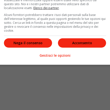
visualizzate e memorizzate oppure essere usate nello specifico da
questo sito. Noi e i nostri partner potremmo utilizzare dati di
localizzazione esatti.
Elenco dei partner
.
rmesse che andrà in onda dal prossimo febbraio sta
Alcuni fornitori potrebbero trattare i tuoi dati personali sulla base
dell'interesse legittimo, al quale puoi opporti gestendo le tue opzioni qui
 ancora nulla. Eppure, per il futuro l’artista non ha
sotto. Cerca un link in fondo a questa pagina o nel menu del sito per
onduzione
dell’evento musicale più importante d’Italia.
gestire o revocare il consenso nelle impostazioni della privacy e dei
cookie.
iente. Ad esempio di fare l’attrice non mi passava
nche di fare la tv non era nei miei pensieri, eppure
Nega il consenso
Acconsento
to”,
ha concluso la cantante. Di certo anche questa
Gestisci le opzioni