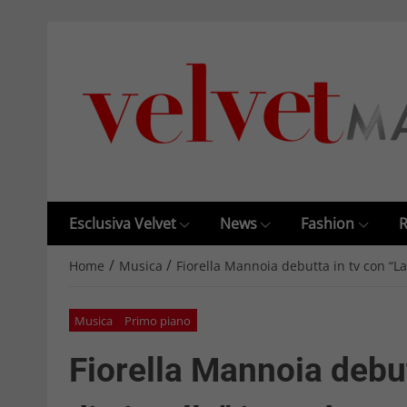
Esclusiva Velvet
News
Fashion
R
/
/
Home
Musica
Fiorella Mannoia debutta in tv con “La
Musica
Primo piano
Fiorella Mannoia debut