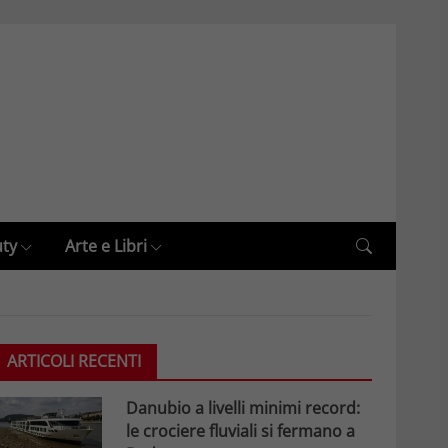
uty
Arte e Libri
ARTICOLI RECENTI
Danubio a livelli minimi record:
le crociere fluviali si fermano a