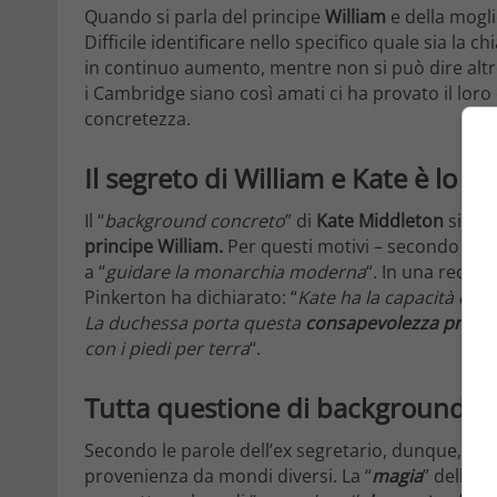
Quando si parla del principe
William
e della mogl
Difficile identificare nello specifico quale sia la 
in continuo aumento, mentre non si può dire altr
i Cambridge siano così amati ci ha provato il loro 
concretezza.
Il segreto di William e Kate è lo “
sp
Il “
background concreto
” di
Kate Middleton
si bil
principe William.
Per questi motivi – secondo l’ex 
a “
guidare la monarchia moderna
“. In una recen
Pinkerton ha dichiarato: “
Kate ha la capacità di ve
La duchessa porta questa
consapevolezza pragm
con i piedi per terra
“.
Tutta questione di background a
Secondo le parole dell’ex segretario, dunque, la 
provenienza da mondi diversi. La “
magia
” della 