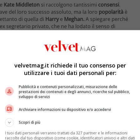
ie
Kate Middleton
si raccolgono tantissimi
consensi
.
chiave del loro successo assoluto, ma la loro
popolarità
è
ettanto di quella di
Harry
e
Meghan.
A spiegare perché
ex segretario privato, che ne ha lodato il senso di
irito pratico
“
ancia perfettamente con “
l’esperienza nella Corona
” del
velvetmag.it richiede il tuo consenso per
segretario privato – la coppia è perfetta per prepararsi
utilizzare i tuoi dati personali per:
te intervista concessa a
People
, Jamie Lowther-
dere a che punto sia l’istituzione e di vederla evolvere.
Pubblicità e contenuti personalizzati, misurazione delle
atica
di cosa voglia dire essere una famiglia dignitosa e
prestazioni dei contenuti e degli annunci, ricerche sul pubblico,
sviluppo di servizi
Archiviare informazioni su dispositivo e/o accedervi
 casa Cambridge?
Scopri di più
chiave del successo di
William
e
Kate
sarebbe proprio la
I tuoi dati personali verranno trattati da 327 partner e le informazioni
coppia proviene dai loro diversi background, che
raccolte dal tuo dispositivo (come cookie, identificatori univoci e altri dati