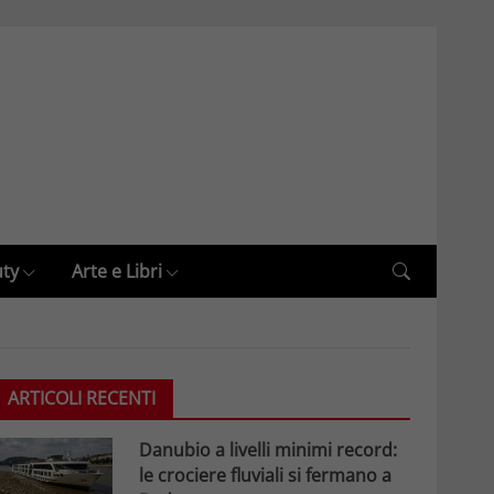
uty
Arte e Libri
ARTICOLI RECENTI
Danubio a livelli minimi record:
le crociere fluviali si fermano a