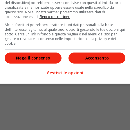
nale
con l’essere
genitori
completamente
moderni
“. Se
del dispositivo) potrebbero essere condivise con questi ultimi, da loro
 della monarchia e delle tradizioni, la moglie Kate è
visualizzate e memorizzate oppure essere usate nello specifico da
questo sito. Noi e i nostri partner potremmo utilizzare dati di
icina ai desideri della gente e ai modelli
localizzazione esatti.
Elenco dei partner
.
Alcuni fornitori potrebbero trattare i tuoi dati personali sulla base
dell'interesse legittimo, al quale puoi opporti gestendo le tue opzioni qui
 sulla coppia
, assegnandole impegni e ruoli di maggiore
sotto. Cerca un link in fondo a questa pagina o nel menu del sito per
età, comincia a fare qualche passo indietro, i Cambridge
gestire o revocare il consenso nelle impostazioni della privacy e dei
cookie.
.uk
l’autore Andrew Lownie ha dichiarato: “
William e
no assumendo la posizione che avevano Carlo e
Nega il consenso
Acconsento
 Carlo e Camilla, e probabilmente per questo hanno
Gestisci le opzioni