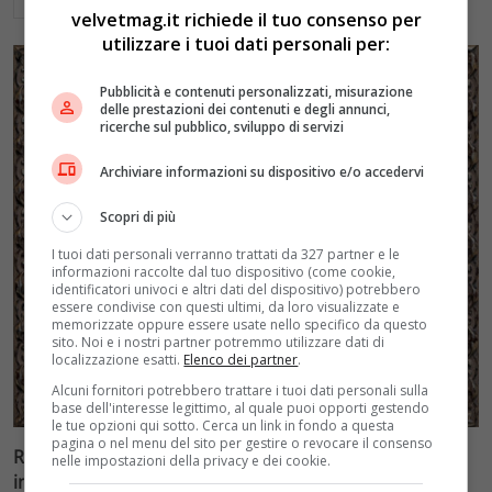
Leggi di più
velvetmag.it richiede il tuo consenso per
utilizzare i tuoi dati personali per:
Pubblicità e contenuti personalizzati, misurazione
delle prestazioni dei contenuti e degli annunci,
ricerche sul pubblico, sviluppo di servizi
Archiviare informazioni su dispositivo e/o accedervi
Scopri di più
I tuoi dati personali verranno trattati da 327 partner e le
informazioni raccolte dal tuo dispositivo (come cookie,
identificatori univoci e altri dati del dispositivo) potrebbero
essere condivise con questi ultimi, da loro visualizzate e
memorizzate oppure essere usate nello specifico da questo
sito. Noi e i nostri partner potremmo utilizzare dati di
localizzazione esatti.
Elenco dei partner
.
Alcuni fornitori potrebbero trattare i tuoi dati personali sulla
base dell'interesse legittimo, al quale puoi opporti gestendo
le tue opzioni qui sotto. Cerca un link in fondo a questa
pagina o nel menu del sito per gestire o revocare il consenso
Ragazza di 16 anni salvata dal Bambino Gesù:
nelle impostazioni della privacy e dei cookie.
intervento record per cisti ovarica di 7 chili