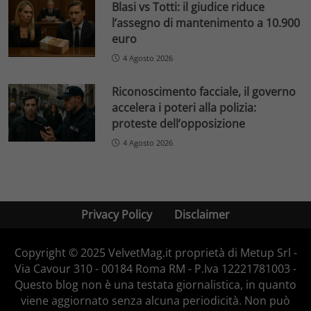
Blasi vs Totti: il giudice riduce
l’assegno di mantenimento a 10.900
euro
4 Agosto 2026
Riconoscimento facciale, il governo
accelera i poteri alla polizia:
proteste dell’opposizione
4 Agosto 2026
Privacy Policy
Disclaimer
Copyright © 2025 VelvetMag.it proprietà di Metup Srl -
Via Cavour 310 - 00184 Roma RM - P.Iva 12221781003 -
Questo blog non è una testata giornalistica, in quanto
viene aggiornato senza alcuna periodicità. Non può