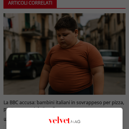
ARTICOLI CORRELATI
La BBC accusa: bambini italiani in sovrappeso per pizza,
pasta e pane. I dati reali
Redazione VelvetMAG
3 Agosto 2026