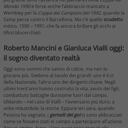
Mondo 1990
e forse anche l’abbraccio mancato a
Wembley per la
Coppa dei Campioni del 1992
, quando la
Samp perse contro il Barcellona. Ma c’è quello
scudetto
mitico, 1990 – 1991, che fa ancora brillare gli occhi ai
tifosi blucerchiati.
Roberto Mancini e Gianluca Vialli oggi:
il sogno diventato realtà
Oggi sono uomini che sanno di calcio, ma non lo
giocano più. Siedono al tavolo dei grandi: uno è il ct
della Nazionale, l’altro uno dei dirigenti chiave. Negli
ultimi trent’anni hanno costruito la vita, avuto dei figli,
combattuto battaglie durissime fuori dal campo,
sfidando – nel caso di Vialli – l’avversario più duro, a
volte imbattibile: la morte. Eppure ieri sera, quando
Pessina ha segnato, i
gemelli del gol
si sono abbracciati
come se fossero stati in campo a partecipare all’azione.
Per un attimo, forse, i loro cuori sono tornati alle