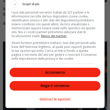
Scopri di più
Mondiali di scherma a Hong Kong, doppietta Italia nel
I tuoi dati personali verranno trattati da 327 partner e le
fioretto: Favaretto batte Errigo in finale
informazioni raccolte dal tuo dispositivo (come cookie,
identificatori univoci e altri dati del dispositivo) potrebbero
Redazione VelvetMAG
2 Agosto 2026
essere condivise con questi ultimi, da loro visualizzate e
memorizzate oppure essere usate nello specifico da questo
Leggi di più
sito. Noi e i nostri partner potremmo utilizzare dati di
localizzazione esatti.
Elenco dei partner
.
Alcuni fornitori potrebbero trattare i tuoi dati personali sulla
base dell'interesse legittimo, al quale puoi opporti gestendo
le tue opzioni qui sotto. Cerca un link in fondo a questa
pagina o nel menu del sito per gestire o revocare il consenso
nelle impostazioni della privacy e dei cookie.
Acconsento
Nega il consenso
Gestisci le opzioni