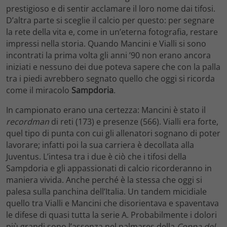
prestigioso e di sentir acclamare il loro nome dai tifosi.
D’altra parte si sceglie il calcio per questo: per segnare
la rete della vita e, come in un’eterna fotografia, restare
impressi nella storia. Quando Mancini e Vialli si sono
incontrati la prima volta gli anni ’90 non erano ancora
iniziati e nessuno dei due poteva sapere che con la palla
tra i piedi avrebbero segnato quello che oggi si ricorda
come il miracolo
Sampdoria
.
In campionato erano una certezza: Mancini è stato il
recordman
di reti (173) e presenze (566). Vialli era forte,
quel tipo di punta con cui gli allenatori sognano di poter
lavorare; infatti poi la sua carriera è decollata alla
Juventus. L’intesa tra i due è ciò che i tifosi della
Sampdoria e gli appassionati di calcio ricorderanno in
maniera vivida. Anche perché è la stessa che oggi si
palesa sulla panchina dell’Italia. Un tandem micidiale
quello tra Vialli e Mancini che disorientava e spaventava
le difese di quasi tutta la serie A. Probabilmente i dolori
più grandi sono l’assenza nel palmares della
Coppa del