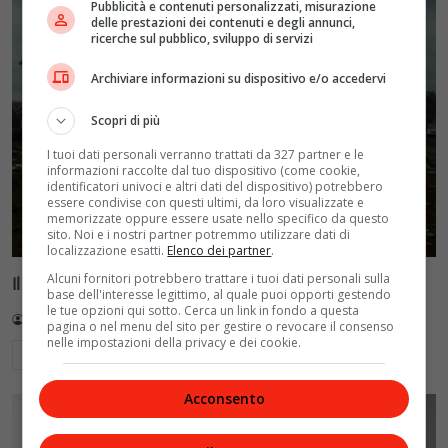
Pubblicità e contenuti personalizzati, misurazione
delle prestazioni dei contenuti e degli annunci,
ricerche sul pubblico, sviluppo di servizi
Archiviare informazioni su dispositivo e/o accedervi
Scopri di più
I tuoi dati personali verranno trattati da 327 partner e le
informazioni raccolte dal tuo dispositivo (come cookie,
identificatori univoci e altri dati del dispositivo) potrebbero
essere condivise con questi ultimi, da loro visualizzate e
memorizzate oppure essere usate nello specifico da questo
sito. Noi e i nostri partner potremmo utilizzare dati di
localizzazione esatti.
Elenco dei partner
.
Alcuni fornitori potrebbero trattare i tuoi dati personali sulla
Il volo Pan Am 103: storia e memoria di una tragedia
base dell'interesse legittimo, al quale puoi opporti gestendo
le tue opzioni qui sotto. Cerca un link in fondo a questa
Redazione VelvetMAG
3 Agosto 2026
pagina o nel menu del sito per gestire o revocare il consenso
nelle impostazioni della privacy e dei cookie.
Leggi di più
Acconsento