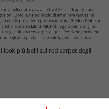
rà nella notte a cavallo tra il 25 e il 26 aprile (per
restrizioni Covid, avremo modo di ammirare tantissimi
ggio con le precedenti premiazioni,
dai Golden Globe ai
o anche la nostra
Laura Pausini,
in gara per la miglior
 tutti gli abiti da red carpet di quest’edizione, torniamo
amo gli abiti più belli, che vale la pena ricordare.
look più belli sul red carpet degli