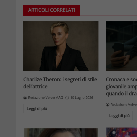
ARTICOLI CORRELATI
Charlize Theron: i segreti di stile
Cronaca e soci
dell’attrice
giovanile ampl
quando il dr
Redazione VelvetMAG
10 Luglio 2026
Redazione Velv
Leggi di più
Leggi di più