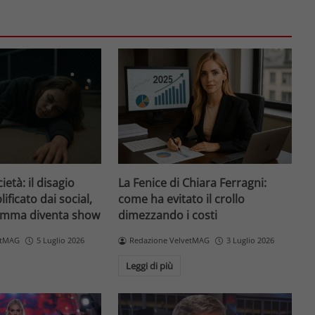
età: il disagio
La Fenice di Chiara Ferragni:
ificato dai social,
come ha evitato il crollo
amma diventa show
dimezzando i costi
etMAG
5 Luglio 2026
Redazione VelvetMAG
3 Luglio 2026
Leggi di più