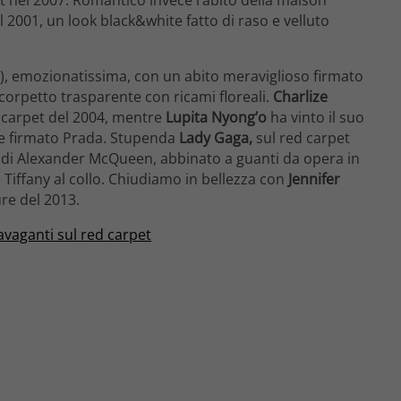
l 2001, un look black&white fatto di raso e velluto
2), emozionatissima, con un abito meraviglioso firmato
orpetto trasparente con ricami floreali.
Charlize
d carpet del 2004, mentre
Lupita Nyong’o
ha vinto il suo
te firmato Prada. Stupenda
Lady Gaga,
sul red carpet
k di Alexander McQueen, abbinato a guanti da opera in
Tiffany al collo. Chiudiamo in bellezza con
Jennifer
ure del 2013.
ravaganti sul red carpet