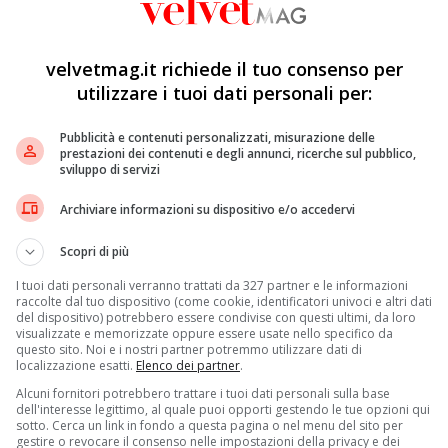
velvetmag.it richiede il tuo consenso per
utilizzare i tuoi dati personali per:
Pubblicità e contenuti personalizzati, misurazione delle
prestazioni dei contenuti e degli annunci, ricerche sul pubblico,
sviluppo di servizi
Archiviare informazioni su dispositivo e/o accedervi
Scopri di più
I tuoi dati personali verranno trattati da 327 partner e le informazioni
raccolte dal tuo dispositivo (come cookie, identificatori univoci e altri dati
del dispositivo) potrebbero essere condivise con questi ultimi, da loro
visualizzate e memorizzate oppure essere usate nello specifico da
questo sito. Noi e i nostri partner potremmo utilizzare dati di
localizzazione esatti.
Elenco dei partner
.
Oscar e il red carpet ha accolto tantissimi look. Uno dei
Alcuni fornitori potrebbero trattare i tuoi dati personali sulla base
ria, è quello indossato da
Audrey Hepburn
nel 1954: il
dell'interesse legittimo, al quale puoi opporti gestendo le tue opzioni qui
 Givenchy, divenuto una icona del ventesimo secolo. Si
sotto. Cerca un link in fondo a questa pagina o nel menu del sito per
lo stilista francese, si incontrarono durante le riprese
gestire o revocare il consenso nelle impostazioni della privacy e dei