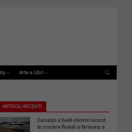
uty
Arte e Libri
ARTICOLI RECENTI
Danubio a livelli minimi record:
le crociere fluviali si fermano a