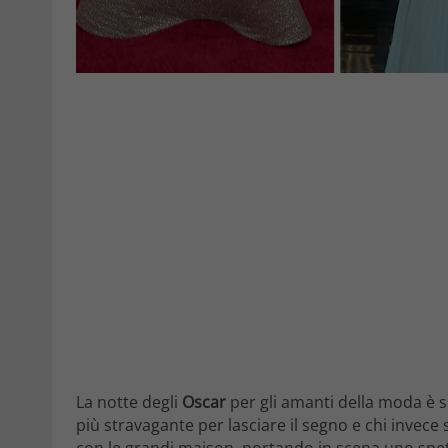
La notte degli
Oscar
per gli amanti della moda è si
più stravagante per lasciare il segno e chi invece s
con le grandi maison, portando in scena uno spett