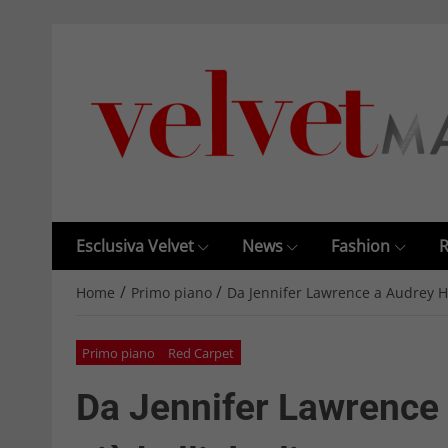
Esclusiva Velvet
News
Fashion
R
/
/
Home
Primo piano
Da Jennifer Lawrence a Audrey He
Primo piano
Red Carpet
Da Jennifer Lawrence 