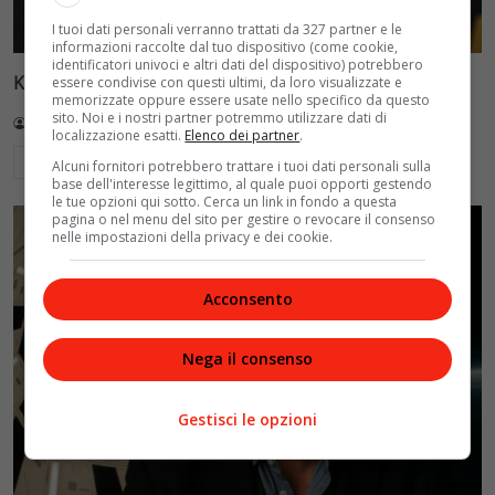
I tuoi dati personali verranno trattati da 327 partner e le
informazioni raccolte dal tuo dispositivo (come cookie,
identificatori univoci e altri dati del dispositivo) potrebbero
Keanu Reeves torna al cinema con nuovo progetto
essere condivise con questi ultimi, da loro visualizzate e
memorizzate oppure essere usate nello specifico da questo
sito. Noi e i nostri partner potremmo utilizzare dati di
Redazione VelvetMAG
21 Luglio 2026
localizzazione esatti.
Elenco dei partner
.
Leggi di più
Alcuni fornitori potrebbero trattare i tuoi dati personali sulla
base dell'interesse legittimo, al quale puoi opporti gestendo
le tue opzioni qui sotto. Cerca un link in fondo a questa
pagina o nel menu del sito per gestire o revocare il consenso
nelle impostazioni della privacy e dei cookie.
Acconsento
Nega il consenso
Gestisci le opzioni