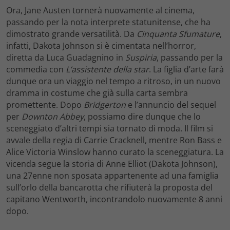
Ora, Jane Austen tornerà nuovamente al cinema,
passando per la nota interprete statunitense, che ha
dimostrato grande versatilità. Da
Cinquanta Sfumature
,
infatti, Dakota Johnson si è cimentata nell’horror,
diretta da Luca Guadagnino in
Suspiria
, passando per la
commedia con
L’assistente della star
. La figlia d’arte farà
dunque ora un viaggio nel tempo a ritroso, in un nuovo
dramma in costume che già sulla carta sembra
promettente. Dopo
Bridgerton
e l’annuncio del sequel
per
Downton Abbey
, possiamo dire dunque che lo
sceneggiato d’altri tempi sia tornato di moda. Il film si
avvale della regia di Carrie Cracknell, mentre Ron Bass e
Alice Victoria Winslow hanno curato la sceneggiatura. La
vicenda segue la storia di Anne Elliot (Dakota Johnson),
una 27enne non sposata appartenente ad una famiglia
sull’orlo della bancarotta che rifiuterà la proposta del
capitano Wentworth, incontrandolo nuovamente 8 anni
dopo.