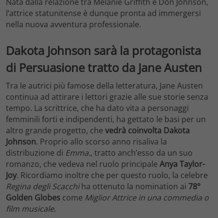
Nata dalla relazione tra Melanie Griffith e Don Johnson,
l’attrice statunitense è dunque pronta ad immergersi
nella nuova avventura professionale.
Dakota Johnson sarà la protagonista
di Persuasione tratto da Jane Austen
Tra le autrici più famose della letteratura, Jane Austen
continua ad attirare i lettori grazie alle sue storie senza
tempo. La scrittrice, che ha dato vita a personaggi
femminili forti e indipendenti, ha gettato le basi per un
altro grande progetto, che
vedrà coinvolta Dakota
Johnson
. Proprio allo scorso anno risaliva la
distribuzione di
Emma.
, tratto anch’esso da un suo
romanzo, che vedeva nel ruolo principale
Anya Taylor-
Joy
. Ricordiamo inoltre che per questo ruolo, la celebre
Regina degli Scacchi
ha ottenuto la nomination ai
78°
Golden Globes
come
Miglior Attrice in una commedia o
film musicale
.