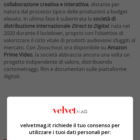
collaborazione creativa e interattiva
, distante per
natura dal processo tipico delle produzioni a budget
elevato. In ultima fase è subentrata la
società di
distribuzione internazionale
Direct to Digital
, nata nel
2020 durante il lockdown, proprio con l’obiettivo di
valorizzare il ciclo vitale di prodotti audiovisivi sfuggiti al
mercato. Con
Zooschool
, ora disponibile su
Amazon
Prime Video
, la società abbraccia ancora una volta un
progetto indipendente di valore, distribuendo
cortometraggi, film e documentari sulle piattaforme
digitali.
velvetmag.it richiede il tuo consenso per
utilizzare i tuoi dati personali per: