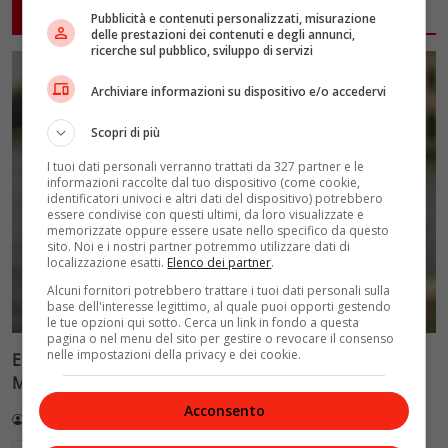
ARTICOLI CORRELATI
Pubblicità e contenuti personalizzati, misurazione
delle prestazioni dei contenuti e degli annunci,
ricerche sul pubblico, sviluppo di servizi
Archiviare informazioni su dispositivo e/o accedervi
Scopri di più
I tuoi dati personali verranno trattati da 327 partner e le
informazioni raccolte dal tuo dispositivo (come cookie,
identificatori univoci e altri dati del dispositivo) potrebbero
essere condivise con questi ultimi, da loro visualizzate e
memorizzate oppure essere usate nello specifico da questo
sito. Noi e i nostri partner potremmo utilizzare dati di
localizzazione esatti.
Elenco dei partner
.
Alcuni fornitori potrebbero trattare i tuoi dati personali sulla
base dell'interesse legittimo, al quale puoi opporti gestendo
le tue opzioni qui sotto. Cerca un link in fondo a questa
pagina o nel menu del sito per gestire o revocare il consenso
nelle impostazioni della privacy e dei cookie.
Ellen Burstyn riceve il Leone d’Oro alla carriera alla
Mostra di Venezia 2026
Acconsento
Redazione VelvetMAG
4 Agosto 2026