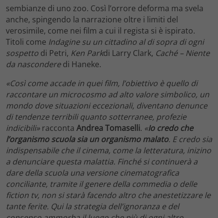
sembianze di uno zoo. Così l’orrore deforma ma svela
anche, spingendo la narrazione oltre i limiti del
verosimile, come nei film a cui il regista si è ispirato.
Titoli come
Indagine su un cittadino al di sopra di ogni
sospetto
di Petri,
Ken Park
di Larry Clark,
Caché – Niente
da nascondere
di Haneke.
«Così come accade in quei film, l’obiettivo è quello di
raccontare un microcosmo ad alto valore simbolico, un
mondo dove situazioni eccezionali, diventano denunce
di tendenze terribili quanto sotterranee, profezie
indicibili»
racconta
Andrea Tomaselli
.
«
Io credo che
l’organismo scuola sia un organismo malato
. E credo sia
indispensabile che il cinema, come la letteratura, inizino
a denunciare questa malattia. Finché si continuerà a
dare della scuola una versione cinematografica
conciliante, tramite il genere della commedia o delle
fiction tv, non si starà facendo altro che anestetizzare le
tante ferite. Qui la strategia dell’ignoranza e del
consenso ammorba il luogo che più di ogni altro