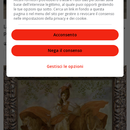
base dell'interesse legittimo, al quale puoi opporti gestendo
le tue opzioni qui sotto. Cerca un link in fondo a questa
pagina o nel menu del sito per gestire o revocare il consenso
nelle impostazioni della privacy e dei cookie.
La BBC accusa: bambini italiani in sovrappeso per pizza,
pasta e pane. I dati reali
Acconsento
Redazione VelvetMAG
3 Agosto 2026
Nega il consenso
Leggi di più
Gestisci le opzioni