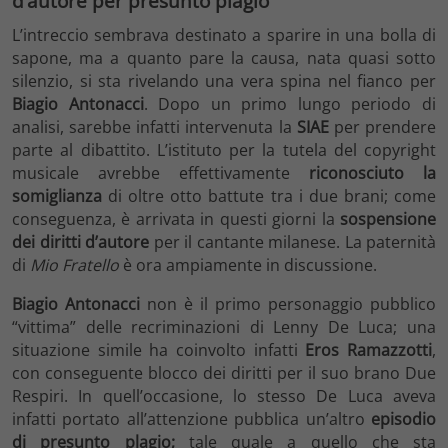
d’autore per presunto plagio
L’intreccio sembrava destinato a sparire in una bolla di
sapone, ma a quanto pare la causa, nata quasi sotto
silenzio, si sta rivelando una vera spina nel fianco per
Biagio Antonacci
. Dopo un primo lungo periodo di
analisi, sarebbe infatti intervenuta la
SIAE
per prendere
parte al dibattito. L’istituto per la tutela del copyright
musicale avrebbe effettivamente
riconosciuto la
somiglianza
di oltre otto battute tra i due brani; come
conseguenza, è arrivata in questi giorni la
sospensione
dei diritti d’autore
per il cantante milanese. La paternità
di
Mio Fratello
è ora ampiamente in discussione.
Biagio Antonacci
non è il primo personaggio pubblico
“vittima” delle recriminazioni di Lenny De Luca; una
situazione simile ha coinvolto infatti
Eros Ramazzotti
,
con conseguente blocco dei diritti per il suo brano Due
Respiri. In quell’occasione, lo stesso De Luca aveva
infatti portato all’attenzione pubblica un’altro
episodio
di presunto plagio;
tale quale a quello che sta