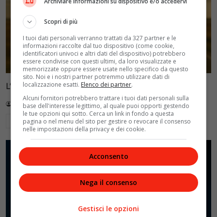
Archiviare informazioni su dispositivo e/o accedervi
Scopri di più
I tuoi dati personali verranno trattati da 327 partner e le
informazioni raccolte dal tuo dispositivo (come cookie,
identificatori univoci e altri dati del dispositivo) potrebbero
essere condivise con questi ultimi, da loro visualizzate e
memorizzate oppure essere usate nello specifico da questo
sito. Noi e i nostri partner potremmo utilizzare dati di
localizzazione esatti.
Elenco dei partner
.
L’Eternità di Fabrizio Moro: il nuovo testo
Alcuni fornitori potrebbero trattare i tuoi dati personali sulla
Redazione VelvetMAG
13 Luglio 2026
base dell'interesse legittimo, al quale puoi opporti gestendo
le tue opzioni qui sotto. Cerca un link in fondo a questa
Leggi di più
pagina o nel menu del sito per gestire o revocare il consenso
nelle impostazioni della privacy e dei cookie.
Acconsento
Nega il consenso
Gestisci le opzioni