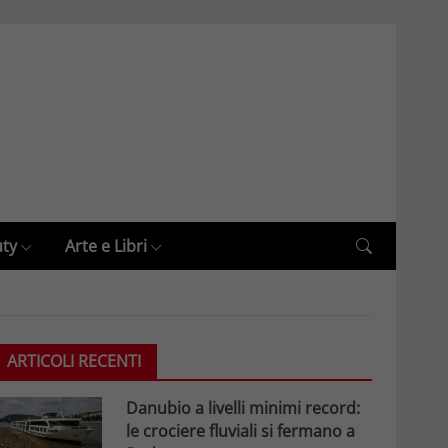
uty
Arte e Libri
ARTICOLI RECENTI
Danubio a livelli minimi record:
le crociere fluviali si fermano a