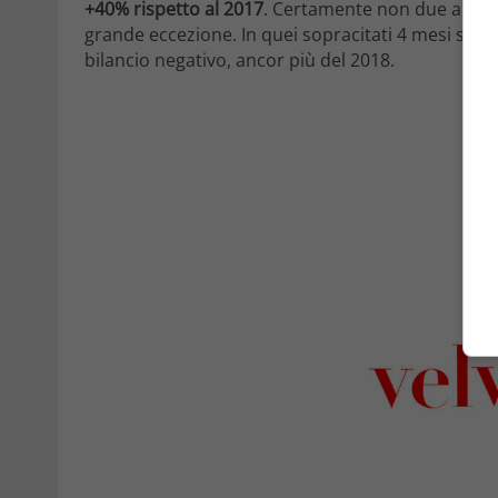
+40% rispetto al 2017
. Certamente non due anni fe
grande eccezione. In quei sopracitati 4 mesi si s
bilancio negativo, ancor più del 2018.