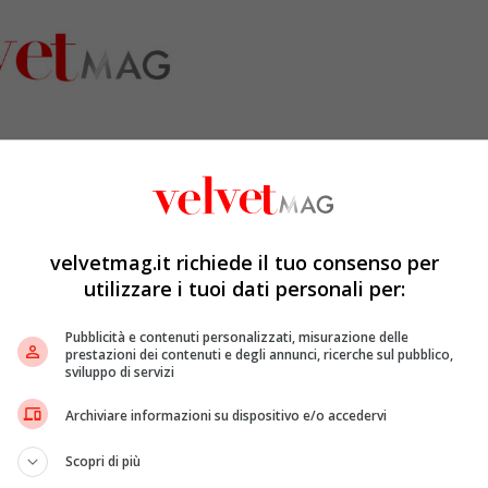
velvetmag.it richiede il tuo consenso per
utilizzare i tuoi dati personali per:
Pubblicità e contenuti personalizzati, misurazione delle
prestazioni dei contenuti e degli annunci, ricerche sul pubblico,
nno anche reso noti tutti i numeri degli incassi. Tutti i
sviluppo di servizi
tutti i dati dell’estate nelle sale
. Ma soprattutto
Archiviare informazioni su dispositivo e/o accedervi
zione di una stagione tragica, in una di enorme
agosto sono stati incredibilmente sorprendenti, nei
Scopri di più
rispetto allo stesso periodo dello scorso anno. E un