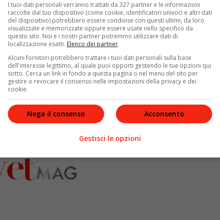
lici per il cinema, ma il 2019 è sicuramente una
I tuoi dati personali verranno trattati da 327 partner e le informazioni
raccolte dal tuo dispositivo (come cookie, identificatori univoci e altri dati
ono raggiunti
138 milioni
, riportando all’attivo un
del dispositivo) potrebbero essere condivise con questi ultimi, da loro
visualizzate e memorizzate oppure essere usate nello specifico da
questo sito. Noi e i nostri partner potremmo utilizzare dati di
localizzazione esatti.
Elenco dei partner
.
Alcuni fornitori potrebbero trattare i tuoi dati personali sulla base
dell'interesse legittimo, al quale puoi opporti gestendo le tue opzioni qui
sotto. Cerca un link in fondo a questa pagina o nel menu del sito per
gestire o revocare il consenso nelle impostazioni della privacy e dei
cookie.
Nega il consenso
Acconsento
Gestisci le opzioni