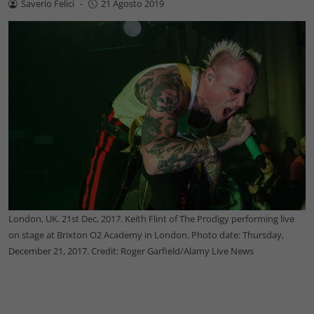
Saverio Felici
-
21 Agosto 2019
London, UK. 21st Dec, 2017. Keith Flint of The Prodigy performing live
on stage at Brixton O2 Academy in London. Photo date: Thursday,
December 21, 2017. Credit: Roger Garfield/Alamy Live News