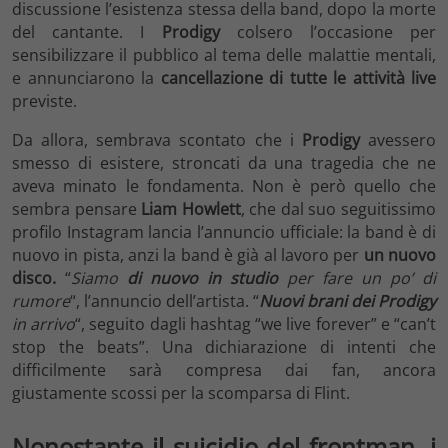
discussione l’esistenza stessa della band, dopo la morte
del cantante. I
Prodigy
colsero l’occasione per
sensibilizzare il pubblico al tema delle malattie mentali,
e annunciarono la
cancellazione di tutte le attività live
previste.
Da allora, sembrava scontato che i
Prodigy
avessero
smesso di esistere, stroncati da una tragedia che ne
aveva minato le fondamenta. Non è però quello che
sembra pensare
Liam Howlett
, che dal suo seguitissimo
profilo Instagram lancia l’annuncio ufficiale: la band è di
nuovo in pista, anzi la band è già al lavoro per
un nuovo
disco.
“
Siamo
di nuovo in studio
per fare un po’ di
rumore
“, l’annuncio dell’artista. “
Nuovi brani dei Prodigy
in arrivo
“, seguito dagli hashtag “we live forever” e “can’t
stop the beats”. Una dichiarazione di intenti che
difficilmente sarà compresa dai fan, ancora
giustamente scossi per la scomparsa di Flint.
Nonostante il suicidio del frontman, i