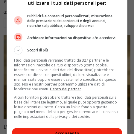
eccellenti e polemiche social
utilizzare i tuoi dati personali per:
Redazione VelvetMAG
14 Luglio 2026
Pubblicità e contenuti personalizzati, misurazione
delle prestazioni dei contenuti e degli annunci,
Leggi di più
ricerche sul pubblico, sviluppo di servizi
Archiviare informazioni su dispositivo e/o accedervi
Scopri di più
I tuoi dati personali verranno trattati da 327 partner e le
informazioni raccolte dal tuo dispositivo (come cookie,
identificatori univoci e altri dati del dispositivo) potrebbero
essere condivise con questi ultimi, da loro visualizzate e
memorizzate oppure essere usate nello specifico da questo
sito. Noi e i nostri partner potremmo utilizzare dati di
localizzazione esatti.
Elenco dei partner
.
Alcuni fornitori potrebbero trattare i tuoi dati personali sulla
base dell'interesse legittimo, al quale puoi opporti gestendo
le tue opzioni qui sotto. Cerca un link in fondo a questa
pagina o nel menu del sito per gestire o revocare il consenso
nelle impostazioni della privacy e dei cookie.
L’Eternità di Fabrizio Moro: il nuovo testo
Acconsento