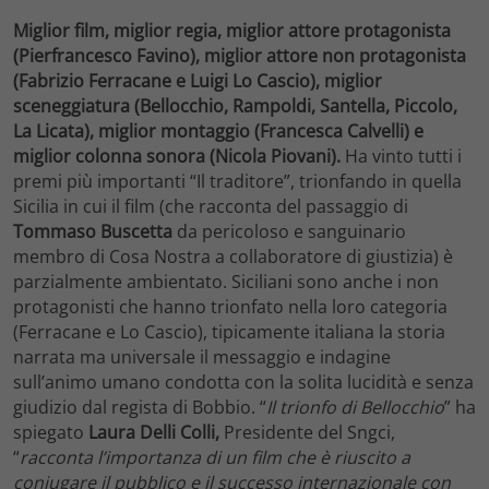
Miglior film, miglior regia, miglior attore protagonista
(Pierfrancesco Favino), miglior attore non protagonista
(Fabrizio Ferracane e Luigi Lo Cascio), miglior
sceneggiatura (Bellocchio, Rampoldi, Santella, Piccolo,
La Licata), miglior montaggio (Francesca Calvelli) e
miglior colonna sonora (Nicola Piovani).
Ha vinto tutti i
premi più importanti “Il traditore”, trionfando in quella
Sicilia in cui il film (che racconta del passaggio di
Tommaso Buscetta
da pericoloso e sanguinario
membro di Cosa Nostra a collaboratore di giustizia) è
parzialmente ambientato. Siciliani sono anche i non
protagonisti che hanno trionfato nella loro categoria
(Ferracane e Lo Cascio), tipicamente italiana la storia
narrata ma universale il messaggio e indagine
sull’animo umano condotta con la solita lucidità e senza
giudizio dal regista di Bobbio. “
Il trionfo di Bellocchio
” ha
spiegato
Laura Delli Colli,
Presidente del Sngci,
“
racconta l’importanza di un film che è riuscito a
coniugare il pubblico e il successo internazionale con