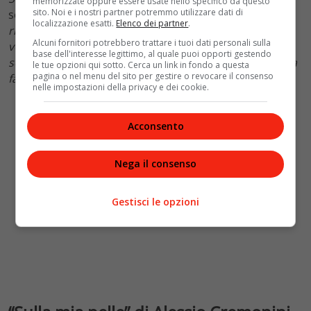
memorizzate oppure essere usate nello specifico da questo
sito. Noi e i nostri partner potremmo utilizzare dati di
sottolinea anche l’importanza del “
valore di una
localizzazione esatti.
Elenco dei partner
.
ricostruzione oggettiva che, oltre la battaglia per la
Alcuni fornitori potrebbero trattare i tuoi dati personali sulla
verità di Ilaria Cucchi, ha messo in scena con toccante
base dell'interesse legittimo, al quale puoi opporti gestendo
semplicità anche il racconto del dramma privato di una
le tue opzioni qui sotto. Cerca un link in fondo a questa
pagina o nel menu del sito per gestire o revocare il consenso
famiglia che, nella sua sofferenza, non si è mai arresa
“.
nelle impostazioni della privacy e dei cookie.
Acconsento
Nega il consenso
Gestisci le opzioni