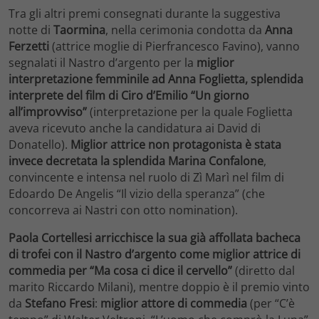
Tra gli altri premi consegnati durante la suggestiva
notte di
Taormina
, nella cerimonia condotta da
Anna
Ferzetti
(attrice moglie di Pierfrancesco Favino), vanno
segnalati il Nastro d’argento per la
miglior
interpretazione femminile ad Anna Foglietta, splendida
interprete del film di Ciro d’Emilio “Un giorno
all’improvviso”
(interpretazione per la quale Foglietta
aveva ricevuto anche la candidatura ai David di
Donatello).
Miglior attrice non protagonista è stata
invece decretata la splendida Marina Confalone
,
convincente e intensa nel ruolo di Zì Marì nel film di
Edoardo De Angelis “Il vizio della speranza” (che
concorreva ai Nastri con otto nomination).
Paola Cortellesi arricchisce la sua già affollata bacheca
di trofei con il Nastro d’argento come miglior attrice di
commedia per “Ma cosa ci dice il cervello”
(diretto dal
marito Riccardo Milani), mentre doppio è il premio vinto
da
Stefano Fresi
:
miglior attore di commedia
(per “C’è