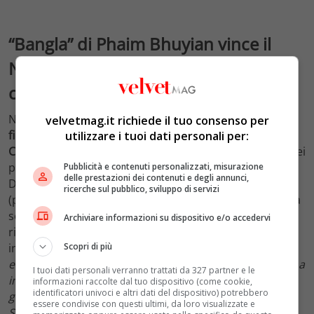
“Bangla” di Phaim Bhuyian vince il
Nastro d’argento come miglior
commedia dell’anno
Non è una sorpresa, invece, il
Nastro d’argento come
velvetmag.it richiede il tuo consenso per
film dell’anno vinto da “Sulla mia pelle” di Alessio
utilizzare i tuoi dati personali per:
Cremonini,
con uno straordinario Alessandro Borghi nei
panni di Stefano Cucchi. Dopo quattro David di
Pubblicità e contenuti personalizzati, misurazione
delle prestazioni dei contenuti e degli annunci,
Donatello, tre Ciak d’oro e un Globo d’Oro, la pellicola
ricerche sul pubblico, sviluppo di servizi
(partita dalla scorsa Mostra del Cinema di Venezia nella
sezione Orizzonti) incassa anche questo prestigioso
Archiviare informazioni su dispositivo e/o accedervi
riconoscimento oltre che l’ennesima conferma del suo
Scopri di più
indubbio valore civile. “
Un film necessario,
emozionante, coraggioso che, oltre il valore artistico, ha
I tuoi dati personali verranno trattati da 327 partner e le
impresso una svolta determinante nel ‘caso’ anche
informazioni raccolte dal tuo dispositivo (come cookie,
identificatori univoci e altri dati del dispositivo) potrebbero
giudiziario della tragica, sconvolgente vicenda di
essere condivise con questi ultimi, da loro visualizzate e
Stefano Cucchi
“, recita la motivazione del premio, che