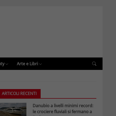
uty
Arte e Libri
ARTICOLI RECENTI
Danubio a livelli minimi record:
le crociere fluviali si fermano a