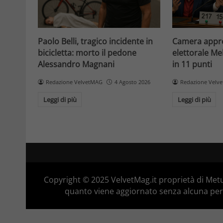
Paolo Belli, tragico incidente in
Camera appro
bicicletta: morto il pedone
elettorale Me
Alessandro Magnani
in 11 punti
Redazione VelvetMAG
4 Agosto 2026
Redazione Velv
Leggi di più
Leggi di più
Copyright © 2025 VelvetMag.it proprietà di Metu
quanto viene aggiornato senza alcuna perio