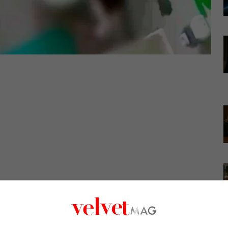
, hanno registrato
continui episodi di maltrattamenti ai