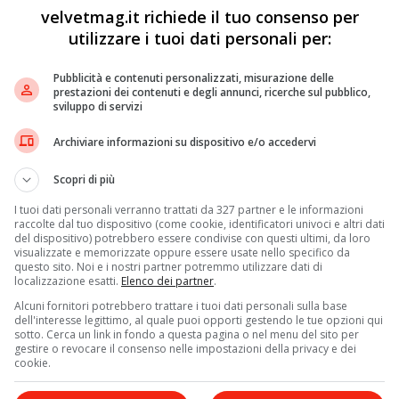
Brescia),
le forze dell’ordine hanno arrestato tre
velvetmag.it richiede il tuo consenso per
utilizzare i tuoi dati personali per:
one di un genitore.
Il quale aveva constatato alcune
Pubblicità e contenuti personalizzati, misurazione delle
e alle indagini degli investigatori anche le dichiarazioni
prestazioni dei contenuti e degli annunci, ricerche sul pubblico,
ruttura proprio dopo aver assistito ai comportamenti di
sviluppo di servizi
Archiviare informazioni su dispositivo e/o accedervi
ntercettazioni ambientali
si vedono le tre insegnanti
Scopri di più
impartire loro punizioni ritenute eccessive dall’accusa
.
zione del cibo. Per questo ora le donne sono state
I tuoi dati personali verranno trattati da 327 partner e le informazioni
e il gip del tribunale di Brescia ha disposto per loro
raccolte dal tuo dispositivo (come cookie, identificatori univoci e altri dati
del dispositivo) potrebbero essere condivise con questi ultimi, da loro
visualizzate e memorizzate oppure essere usate nello specifico da
questo sito. Noi e i nostri partner potremmo utilizzare dati di
localizzazione esatti.
Elenco dei partner
.
Alcuni fornitori potrebbero trattare i tuoi dati personali sulla base
dell'interesse legittimo, al quale puoi opporti gestendo le tue opzioni qui
sotto. Cerca un link in fondo a questa pagina o nel menu del sito per
gestire o revocare il consenso nelle impostazioni della privacy e dei
cookie.