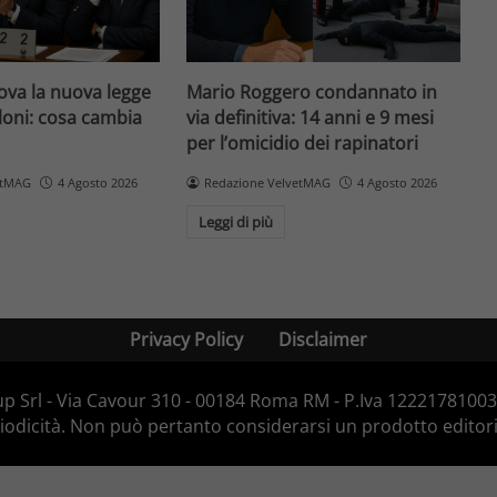
va la nuova legge
Mario Roggero condannato in
loni: cosa cambia
via definitiva: 14 anni e 9 mesi
per l’omicidio dei rapinatori
etMAG
4 Agosto 2026
Redazione VelvetMAG
4 Agosto 2026
Leggi di più
Privacy Policy
Disclaimer
p Srl - Via Cavour 310 - 00184 Roma RM - P.Iva 12221781003 -
dicità. Non può pertanto considerarsi un prodotto editorial