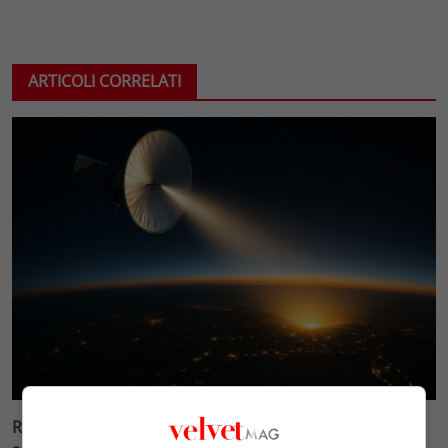
ARTICOLI CORRELATI
Reflect Orbital: gli specchi spaziali che promettono il