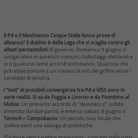
Il Pd e il Movimento Cinque Stelle fanno prove di
alleanza? Il dubbio è della Lega che si scaglia contro gli
alleati pentastellati
di governo. Domenica 9 giugno si
svolgeranno in parecchi comuni i ballottaggi elettorali e
ora qualcuno teme accordi sottobanco. Qualcosa che
potrebbe portare a un travaso di voti dei grillini verso i
candidati di sinistra.
I “test” di possibili convergenze tra Pd e M5S sono in
varie realtà. Si va da Foggia a Livorno e da Piombino al
Molise
. Un presunto accordo di “desistenza”, subito
smentito dai due partiti, è emerso sabato 8 giugno a
Termoli
e
Campobasso
. Un piccolo caso locale che
solleva però una valanga di polemiche.
“Se fosse vero sarebbe gravissimo”, tuonano dalle parti