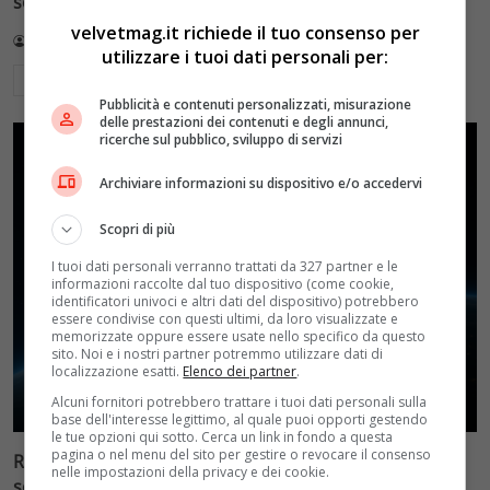
sole di notte (per 5mila dollari l’ora)
velvetmag.it richiede il tuo consenso per
Redazione VelvetMAG
4 Agosto 2026
utilizzare i tuoi dati personali per:
Leggi di più
Pubblicità e contenuti personalizzati, misurazione
delle prestazioni dei contenuti e degli annunci,
ricerche sul pubblico, sviluppo di servizi
Archiviare informazioni su dispositivo e/o accedervi
Scopri di più
I tuoi dati personali verranno trattati da 327 partner e le
informazioni raccolte dal tuo dispositivo (come cookie,
identificatori univoci e altri dati del dispositivo) potrebbero
essere condivise con questi ultimi, da loro visualizzate e
memorizzate oppure essere usate nello specifico da questo
sito. Noi e i nostri partner potremmo utilizzare dati di
localizzazione esatti.
Elenco dei partner
.
Alcuni fornitori potrebbero trattare i tuoi dati personali sulla
base dell'interesse legittimo, al quale puoi opporti gestendo
le tue opzioni qui sotto. Cerca un link in fondo a questa
pagina o nel menu del sito per gestire o revocare il consenso
Reflect Orbital: gli specchi spaziali che promettono il
nelle impostazioni della privacy e dei cookie.
sole di notte (per 5mila dollari l’ora)