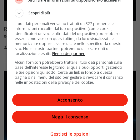
Archiviare informazioni su dispositivo e/o accedervi
Scopri di più
I tuoi dati personali verranno trattati da 327 partner e le
Reflect Orbital: gli specchi spaziali che promettono il
informazioni raccolte dal tuo dispositivo (come cookie,
identificatori univoci e altri dati del dispositivo) potrebbero
sole di notte (per 5mila dollari l’ora)
essere condivise con questi ultimi, da loro visualizzate e
memorizzate oppure essere usate nello specifico da questo
Redazione VelvetMAG
4 Agosto 2026
sito. Noi e i nostri partner potremmo utilizzare dati di
localizzazione esatti.
Elenco dei partner
.
Leggi di più
Alcuni fornitori potrebbero trattare i tuoi dati personali sulla
base dell'interesse legittimo, al quale puoi opporti gestendo
le tue opzioni qui sotto. Cerca un link in fondo a questa
pagina o nel menu del sito per gestire o revocare il consenso
nelle impostazioni della privacy e dei cookie.
Acconsento
Nega il consenso
Gestisci le opzioni