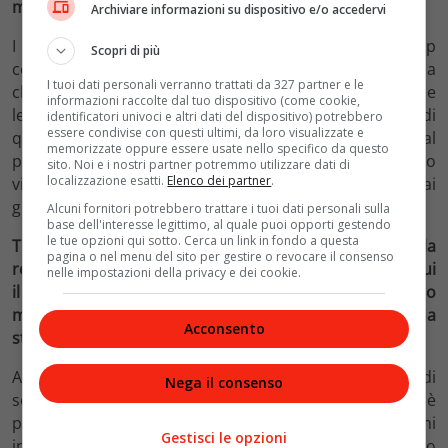
molto internazionale di fare musica.
Archiviare informazioni su dispositivo e/o accedervi
I musicisti che seguo, osservo e stimo usano i videoclip
Scopri di più
come ulteriore livello di lettura della loro musica, cosa
I tuoi dati personali verranno trattati da 327 partner e le
che sto provando a fare anche io. Io sono dell’idea che
informazioni raccolte dal tuo dispositivo (come cookie,
le canzoni possono essere molto più importanti di
identificatori univoci e altri dati del dispositivo) potrebbero
essere condivise con questi ultimi, da loro visualizzate e
quello che sembrano. Quindi quando le offro al
memorizzate oppure essere usate nello specifico da questo
pubblico le provo a valorizzare con un buon lavoro
sito. Noi e i nostri partner potremmo utilizzare dati di
localizzazione esatti.
Elenco dei partner
.
visivo. INRI me lo sta permettendo e non gliene sarò mai
grata abbastanza.
Alcuni fornitori potrebbero trattare i tuoi dati personali sulla
base dell'interesse legittimo, al quale puoi opporti gestendo
le tue opzioni qui sotto. Cerca un link in fondo a questa
Tieni tutt’ora il piede in due scarpe, quello della
pagina o nel menu del sito per gestire o revocare il consenso
recitazione e quello della musica. C’è una maniera in cui
nelle impostazioni della privacy e dei cookie.
il primo mondo arriva a riflettersi nel secondo? Penso
magari a tutto un approccio narrativo, quasi da
Acconsento
storytelling stretto, che traspare dai tuoi pezzi.
Assolutamente si, come dicevo io un pezzo prima di
Nega il consenso
sentirlo, lo vedo, e la cosa che più mi aiuta a scrivere è
partire da una scena, una situazione, immedesimarmi
Gestisci le opzioni
in un personaggio. Il mio primo disco era uno