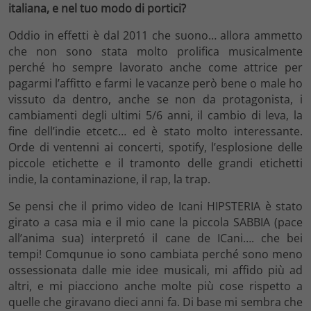
italiana, e nel tuo modo di portici?
Oddio in effetti è dal 2011 che suono… allora ammetto
che non sono stata molto prolifica musicalmente
perché ho sempre lavorato anche come attrice per
pagarmi l’affitto e farmi le vacanze però bene o male ho
vissuto da dentro, anche se non da protagonista, i
cambiamenti degli ultimi 5/6 anni, il cambio di leva, la
fine dell’indie etcetc… ed è stato molto interessante.
Orde di ventenni ai concerti, spotify, l’esplosione delle
piccole etichette e il tramonto delle grandi etichetti
indie, la contaminazione, il rap, la trap.
Se pensi che il primo video de Icani HIPSTERIA è stato
girato a casa mia e il mio cane la piccola SABBIA (pace
all’anima sua) interpretó il cane de ICani…. che bei
tempi! Comqunue io sono cambiata perché sono meno
ossessionata dalle mie idee musicali, mi affido più ad
altri, e mi piacciono anche molte più cose rispetto a
quelle che giravano dieci anni fa. Di base mi sembra che