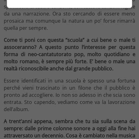
spettacolo di teatro canzone, con tutte le canzoni legate
da una narrazione. Ora sto cercando di essere meno
prosaica ma comunque la natura un po’ forse rimarrà
quella per sempre.
Come ti poni con questa “scuola” a cui bene o male ti
assoceranno? A questo punto l’interesse per questa
forma di neo-cantatutorato pop, molto quotidiano e
molto romano, è sempre più forte. E’ bene o male una
realtà riconoscibile anche dal grande pubblico.
Essere identificati in una scuola è spesso una fortuna
perché vieni trascinato in un filone che il pubblico è
pronto ad accogliere. Io non so adesso in che scia sono
entrata. Sto capendo, vediamo come va la lavorazione
dell’album.
A trent’anni appena, sembra che tu sia sulla scena da
sempre: dalle prime colonne sonore a oggi alla fine hai
attraversato un decennio. Cosa è cambiato nella musica