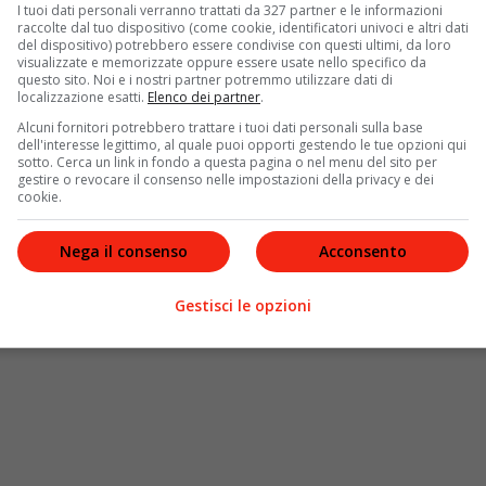
I tuoi dati personali verranno trattati da 327 partner e le informazioni
raccolte dal tuo dispositivo (come cookie, identificatori univoci e altri dati
del dispositivo) potrebbero essere condivise con questi ultimi, da loro
visualizzate e memorizzate oppure essere usate nello specifico da
questo sito. Noi e i nostri partner potremmo utilizzare dati di
o era stato in segreto, per pochi intimi. Annunciato
localizzazione esatti.
Elenco dei partner
.
ty in primavera, il weekend agli Hamptons, la cena al
Alcuni fornitori potrebbero trattare i tuoi dati personali sulla base
r tv Jerry Seinfeld, le macchine degli amici
dell'interesse legittimo, al quale puoi opporti gestendo le tue opzioni qui
sotto. Cerca un link in fondo a questa pagina o nel menu del sito per
bert Downey jr e poi gli altri. Lo scorso gennaio, sul
gestire o revocare il consenso nelle impostazioni della privacy e dei
o così eccitata. Non ho mai dovuto organizzare un vero
cookie.
 anni mi sento una 21enne”. Un matrimonio da favola.
Nega il consenso
Acconsento
Gestisci le opzioni