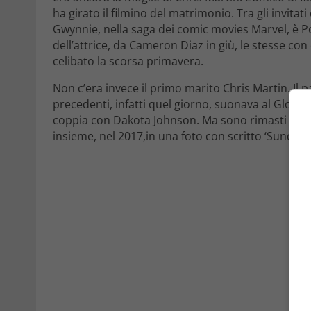
ha girato il filmino del matrimonio. Tra gli invitat
Gwynnie, nella saga dei comic movies Marvel, è Po
dell’attrice, da Cameron Diaz in giù, le stesse con 
celibato la scorsa primavera.
Non c’era invece il primo marito Chris Martin. Il 
precedenti, infatti quel giorno, suonava al Global 
coppia con Dakota Johnson. Ma sono rimasti amici
insieme, nel 2017,in una foto con scritto ‘Sunda