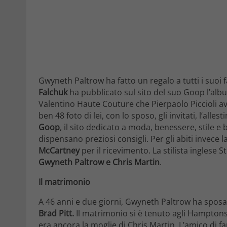
Gwyneth Paltrow ha fatto un regalo a tutti i suo
Falchuk
ha pubblicato sul sito del suo Goop l’alb
Valentino Haute Couture che Pierpaolo Piccioli av
ben 48 foto di lei, con lo sposo, gli invitati, l’alle
Goop
, il sito dedicato a moda, benessere, stile e 
dispensano preziosi consigli. Per gli abiti invece 
McCartney
per il ricevimento. La stilista inglese 
Gwyneth Paltrow e Chris Martin
.
Il matrimonio
A 46 anni e due giorni, Gwyneth Paltrow ha sposat
Brad Pitt.
Il matrimonio si è tenuto agli Hamptons,
era ancora la moglie di Chris Martin. L’amico di fa