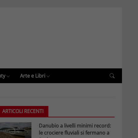
uty
Arte e Libri
ARTICOLI RECENTI
Danubio a livelli minimi record:
le crociere fluviali si fermano a