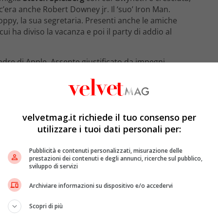
i c’era anche Robert Downey jr. Il ‘suo’ Iron Man.
ppy, la sua segretaria. Presenti anche le amiche
cui ha diviso la vacanza e poi il party di addio al
padre di Apple. Assente giustificato da impegni
Citizen Festival a Central Park, New York. Lui ora fa
, con Gwyneth. E anche con Brad. Lei li ha postati
y Brunch #modernfamily’.
velvetmag.it richiede il tuo consenso per
utilizzare i tuoi dati personali per:
Pubblicità e contenuti personalizzati, misurazione delle
prestazioni dei contenuti e degli annunci, ricerche sul pubblico,
sviluppo di servizi
Archiviare informazioni su dispositivo e/o accedervi
Scopri di più