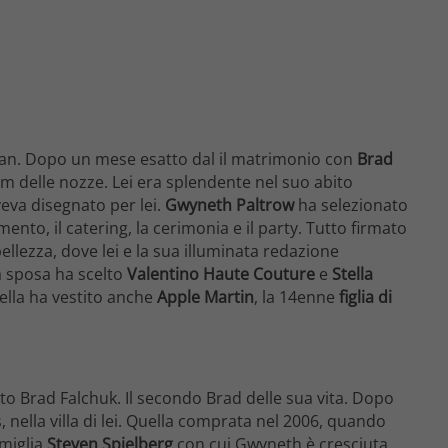
i fan. Dopo un mese esatto dal il matrimonio con
Brad
um delle nozze. Lei era splendente nel suo abito
eva disegnato per lei.
Gwyneth Paltrow
ha selezionato
stimento, il catering, la cerimonia e il party. Tutto firmato
bellezza, dove lei e la sua illuminata redazione
la sposa ha scelto
Valentino Haute Couture
e
Stella
Stella ha vestito anche
Apple Martin
, la 14enne
figlia di
o Brad Falchuk. Il secondo Brad delle sua vita. Dopo
 nella villa di lei. Quella comprata nel 2006, quando
miglia
Steven Spielberg
con cui Gwyneth è cresciuta,