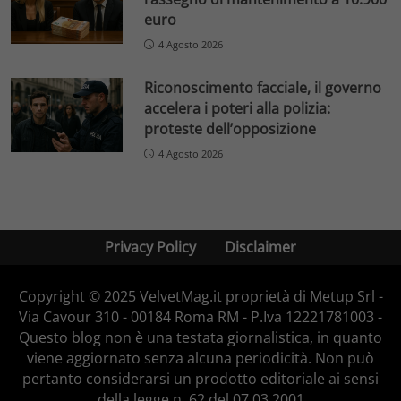
euro
4 Agosto 2026
Riconoscimento facciale, il governo
accelera i poteri alla polizia:
proteste dell’opposizione
4 Agosto 2026
Privacy Policy
Disclaimer
Copyright © 2025 VelvetMag.it proprietà di Metup Srl -
Via Cavour 310 - 00184 Roma RM - P.Iva 12221781003 -
Questo blog non è una testata giornalistica, in quanto
viene aggiornato senza alcuna periodicità. Non può
pertanto considerarsi un prodotto editoriale ai sensi
della legge n. 62 del 07.03.2001