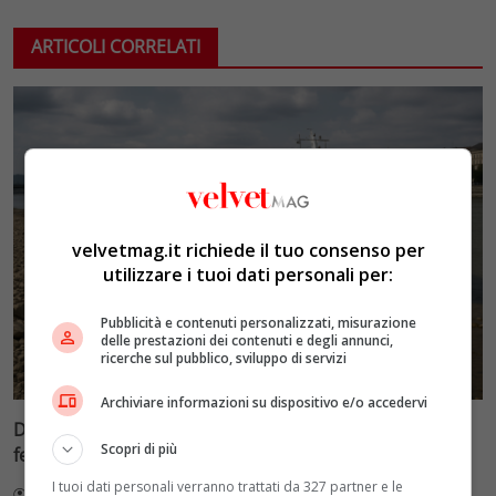
ARTICOLI CORRELATI
velvetmag.it richiede il tuo consenso per
utilizzare i tuoi dati personali per:
Pubblicità e contenuti personalizzati, misurazione
delle prestazioni dei contenuti e degli annunci,
ricerche sul pubblico, sviluppo di servizi
Archiviare informazioni su dispositivo e/o accedervi
Danubio a livelli minimi record: le crociere fluviali si
Scopri di più
fermano a Budapest
I tuoi dati personali verranno trattati da 327 partner e le
Redazione VelvetMAG
5 Agosto 2026