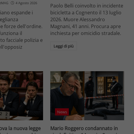
etMAG
4 Agosto 2026
Paolo Belli coinvolto in incidente
aliano espande i
bicicletta a Cognento il 13 luglio
veglianza
2026. Muore Alessandro
e forze dell'ordine.
Magnani, 41 anni. Procura apre
unziona il
inchiesta per omicidio stradale.
o facciale polizia e
Leggi di più
ell'opposiz
News
va la nuova legge
Mario Roggero condannato in