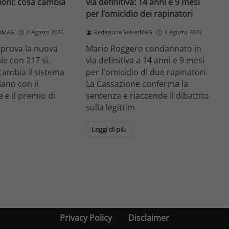
loni: cosa cambia
via definitiva: 14 anni e 9 mesi
per l’omicidio dei rapinatori
etMAG
4 Agosto 2026
Redazione VelvetMAG
4 Agosto 2026
prova la nuova
Mario Roggero condannato in
le con 217 sì.
via definitiva a 14 anni e 9 mesi
cambia il sistema
per l'omicidio di due rapinatori.
liano con il
La Cassazione conferma la
 e il premio di
sentenza e riaccende il dibattito
.
sulla legittim
Leggi di più
Privacy Policy
Disclaimer