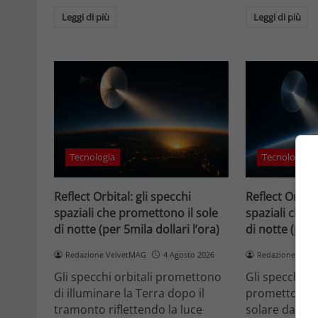
Leggi di più
Leggi di più
Tecnologia
Tecnologia
Reflect Orbital: gli specchi
Reflect Orbita
spaziali che promettono il sole
spaziali che 
di notte (per 5mila dollari l’ora)
di notte (per 
Redazione VelvetMAG
4 Agosto 2026
Redazione Velv
Gli specchi orbitali promettono
Gli specchi or
di illuminare la Terra dopo il
promettono di
tramonto riflettendo la luce
solare dallo 