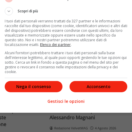
Terra dopo il
rivela otto relazioni
opri come funziona
contemporanee, tre ricoveri
Scopri di più
e implicaz
ospedalieri e il suo difficile
I tuoi dati personali verranno trattati da 327 partner e le informazioni
rapporto con la paternità
raccolte dal tuo dispositivo (come cookie, identificatori univoci e altri dati
del dispositivo) potrebbero essere condivise con questi ultimi, da loro
visualizzate e memorizzate oppure essere usate nello specifico da
Leggi di più
questo sito. Noi e i nostri partner potremmo utilizzare dati di
localizzazione esatti.
Elenco dei partner
.
Alcuni fornitori potrebbero trattare i tuoi dati personali sulla base
dell'interesse legittimo, al quale puoi opporti gestendo le tue opzioni qui
sotto. Cerca un link in fondo a questa pagina o nel menu del sito per
gestire o revocare il consenso nelle impostazioni della privacy e dei
cookie.
Nega il consenso
Acconsento
News
Gestisci le opzioni
o facciale, il
Paolo Belli, tragico incidente in
ra i poteri alla
bicicletta: morto il pedone
ste
Alessandro Magnani
one
Redazione VelvetMAG
4 Agosto 2026