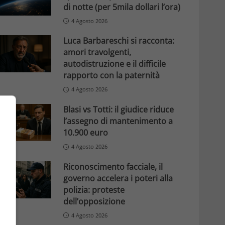
di notte (per 5mila dollari l’ora)
4 Agosto 2026
Luca Barbareschi si racconta:
amori travolgenti,
autodistruzione e il difficile
rapporto con la paternità
4 Agosto 2026
Blasi vs Totti: il giudice riduce
l’assegno di mantenimento a
10.900 euro
4 Agosto 2026
Riconoscimento facciale, il
governo accelera i poteri alla
polizia: proteste
dell’opposizione
4 Agosto 2026