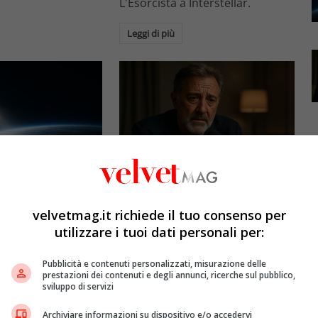
L'Esorcista a Interstellar.
Leggi di più
Esclusiva Velvet
l: gli specchi
Luca Barbareschi si racconta:
promettono il sole
amori travolgenti,
velvetmag.it richiede il tuo consenso per
5mila dollari l’ora)
autodistruzione e il difficile
utilizzare i tuoi dati personali per:
rapporto con la paternità
etMAG
4 Agosto 2026
Pubblicità e contenuti personalizzati, misurazione delle
Redazione VelvetMAG
4 Agosto 2026
prestazioni dei contenuti e degli annunci, ricerche sul pubblico,
bitali spaziali
sviluppo di servizi
 riflettere la luce
Luca Barbareschi si racconta a
spazio per
70 anni in un'intervista intima:
Archiviare informazioni su dispositivo e/o accedervi