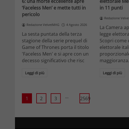
6: una morte eccellente apre
elettorale Me
‘Faceless Men’ e mette tutti in
in 11 punti
pericolo
Redazione Velv
Redazione VelvetMAG
4 Agosto 2026
La Camera ap
La sesta puntata della terza
legge elettora
stagione della serie prequel di
Scopri come 
Game of Thrones porta il titolo
elettorale ita
'Faceless Men' e si apre con un
proporzionale
decesso significativo che risc
maggioranza
Leggi di più
Leggi di più
...
1
2
3
2569