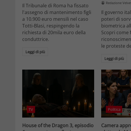
Redazione Velv
Il Tribunale di Roma ha fissato
l'assegno di mantenimento figli
Il governo it
a 10.900 euro mensili nel caso
poteri di sor
Totti-Blasi, respingendo la
biometrica all
richiesta di 20mila euro della
Scopri come f
conduttrice.
riconosciment
le proteste d
Leggi di più
Leggi di più
TV
Politica
House of the Dragon 3, episodio
Camera appro