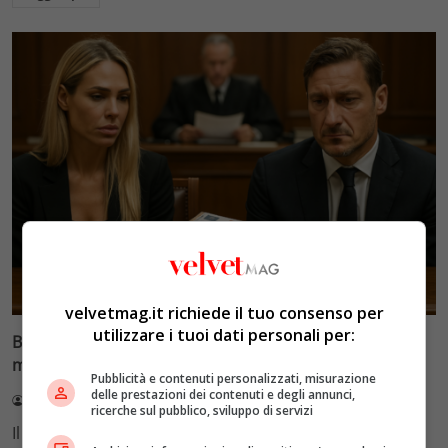
Glamour & Gossip
velvetmag.it richiede il tuo consenso per
utilizzare i tuoi dati personali per:
Blasi vs Totti: il giudice riduce l’assegno di
mantenimento a 10.900 euro
Pubblicità e contenuti personalizzati, misurazione
delle prestazioni dei contenuti e degli annunci,
Redazione VelvetMAG
4 Agosto 2026
ricerche sul pubblico, sviluppo di servizi
Il Tribunale di Roma ha fissato l'assegno di