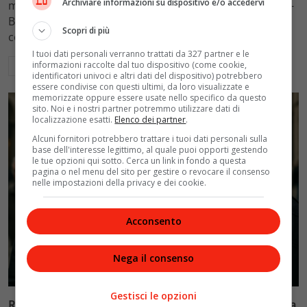
Archiviare informazioni su dispositivo e/o accedervi
mantenimento figli a 10.900 euro mensili nel caso Totti-
Blasi, respingendo la richiesta di 20mila euro della
Scopri di più
conduttrice.
I tuoi dati personali verranno trattati da 327 partner e le
informazioni raccolte dal tuo dispositivo (come cookie,
Leggi di più
identificatori univoci e altri dati del dispositivo) potrebbero
essere condivise con questi ultimi, da loro visualizzate e
memorizzate oppure essere usate nello specifico da questo
sito. Noi e i nostri partner potremmo utilizzare dati di
localizzazione esatti.
Elenco dei partner
.
Alcuni fornitori potrebbero trattare i tuoi dati personali sulla
base dell'interesse legittimo, al quale puoi opporti gestendo
le tue opzioni qui sotto. Cerca un link in fondo a questa
pagina o nel menu del sito per gestire o revocare il consenso
nelle impostazioni della privacy e dei cookie.
Acconsento
Nega il consenso
Politica
Gestisci le opzioni
Riconoscimento facciale, il governo accelera i poteri alla