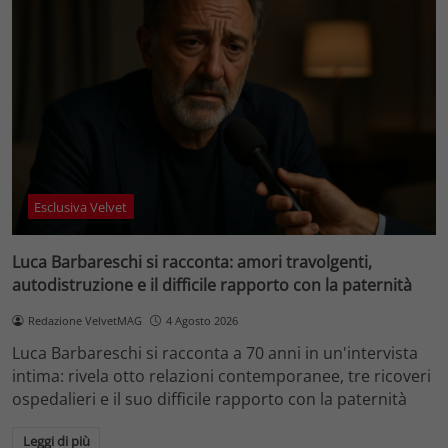
Esclusiva Velvet
Luca Barbareschi si racconta: amori travolgenti,
autodistruzione e il difficile rapporto con la paternità
Redazione VelvetMAG
4 Agosto 2026
Luca Barbareschi si racconta a 70 anni in un'intervista
intima: rivela otto relazioni contemporanee, tre ricoveri
ospedalieri e il suo difficile rapporto con la paternità
Leggi di più