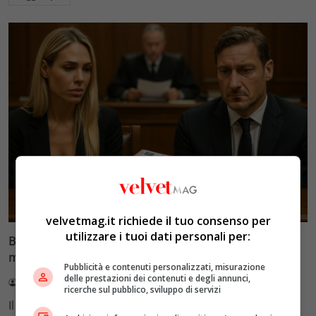
Glamour & Gossip
velvetmag.it richiede il tuo consenso per
utilizzare i tuoi dati personali per:
Blasi vs Totti: il giudice riduce l’assegno di
mantenimento a 10.900 euro
Pubblicità e contenuti personalizzati, misurazione
delle prestazioni dei contenuti e degli annunci,
Redazione VelvetMAG
4 Agosto 2026
ricerche sul pubblico, sviluppo di servizi
Il Tribunale di Roma ha fissato l'assegno di