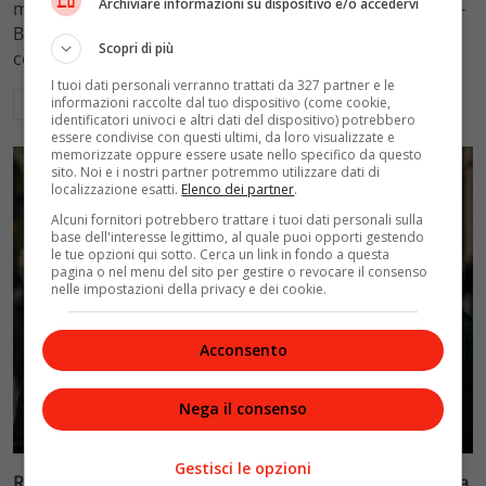
Archiviare informazioni su dispositivo e/o accedervi
mantenimento figli a 10.900 euro mensili nel caso Totti-
Blasi, respingendo la richiesta di 20mila euro della
Scopri di più
conduttrice.
I tuoi dati personali verranno trattati da 327 partner e le
informazioni raccolte dal tuo dispositivo (come cookie,
Leggi di più
identificatori univoci e altri dati del dispositivo) potrebbero
essere condivise con questi ultimi, da loro visualizzate e
memorizzate oppure essere usate nello specifico da questo
sito. Noi e i nostri partner potremmo utilizzare dati di
localizzazione esatti.
Elenco dei partner
.
Alcuni fornitori potrebbero trattare i tuoi dati personali sulla
base dell'interesse legittimo, al quale puoi opporti gestendo
le tue opzioni qui sotto. Cerca un link in fondo a questa
pagina o nel menu del sito per gestire o revocare il consenso
nelle impostazioni della privacy e dei cookie.
Acconsento
Nega il consenso
Politica
Gestisci le opzioni
Riconoscimento facciale, il governo accelera i poteri alla