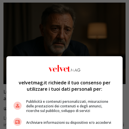
Esclusiva Velvet
velvetmag.it richiede il tuo consenso per
utilizzare i tuoi dati personali per:
Luca Barbareschi si racconta: amori travolgenti,
autodistruzione e il difficile rapporto con la paternità
Pubblicità e contenuti personalizzati, misurazione
delle prestazioni dei contenuti e degli annunci,
Redazione VelvetMAG
4 Agosto 2026
ricerche sul pubblico, sviluppo di servizi
Luca Barbareschi si racconta a 70 anni in un'intervista
Archiviare informazioni su dispositivo e/o accedervi
intima: rivela otto relazioni contemporanee, tre ricoveri