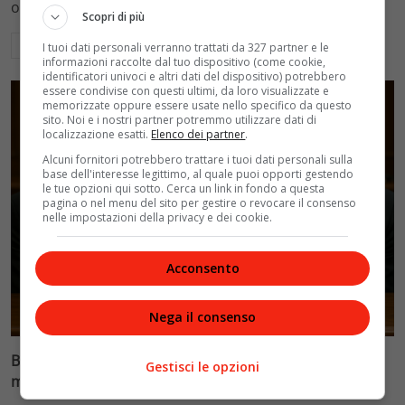
ospedalieri e il suo difficile rapporto con la paternità
Scopri di più
Leggi di più
I tuoi dati personali verranno trattati da 327 partner e le
informazioni raccolte dal tuo dispositivo (come cookie,
identificatori univoci e altri dati del dispositivo) potrebbero
essere condivise con questi ultimi, da loro visualizzate e
memorizzate oppure essere usate nello specifico da questo
sito. Noi e i nostri partner potremmo utilizzare dati di
localizzazione esatti.
Elenco dei partner
.
Alcuni fornitori potrebbero trattare i tuoi dati personali sulla
base dell'interesse legittimo, al quale puoi opporti gestendo
le tue opzioni qui sotto. Cerca un link in fondo a questa
pagina o nel menu del sito per gestire o revocare il consenso
nelle impostazioni della privacy e dei cookie.
Acconsento
Glamour & Gossip
Nega il consenso
Blasi vs Totti: il giudice riduce l’assegno di
Gestisci le opzioni
mantenimento a 10.900 euro