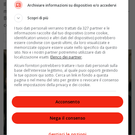
Il Tribunale di Roma ha fissato l'assegno di
Archiviare informazioni su dispositivo e/o accedervi
mantenimento figli a 10.900 euro mensili nel caso Totti-
Blasi, respingendo la richiesta di 20mila euro della
Scopri di più
conduttrice.
I tuoi dati personali verranno trattati da 327 partner e le
informazioni raccolte dal tuo dispositivo (come cookie,
Leggi di più
identificatori univoci e altri dati del dispositivo) potrebbero
essere condivise con questi ultimi, da loro visualizzate e
memorizzate oppure essere usate nello specifico da questo
sito. Noi e i nostri partner potremmo utilizzare dati di
localizzazione esatti.
Elenco dei partner
.
Alcuni fornitori potrebbero trattare i tuoi dati personali sulla
base dell'interesse legittimo, al quale puoi opporti gestendo
le tue opzioni qui sotto. Cerca un link in fondo a questa
pagina o nel menu del sito per gestire o revocare il consenso
nelle impostazioni della privacy e dei cookie.
Acconsento
Nega il consenso
Politica
Gestisci le opzioni