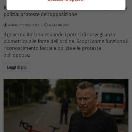
Riconoscimento facciale, il governo accelera i poteri alla
polizia: proteste dell’opposizione
Redazione VelvetMAG
4 Agosto 2026
Il governo italiano espande i poteri di sorveglianza
biometrica alle forze dell'ordine. Scopri come funziona il
riconoscimento facciale polizia e le proteste
dell'opposiz
Leggi di più