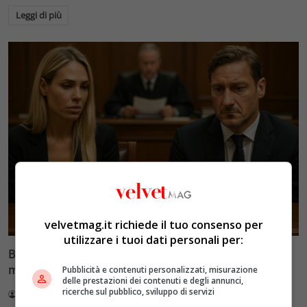
Leggi di più
Glamour & Gossip
velvetmag.it richiede il tuo consenso per
utilizzare i tuoi dati personali per:
Blasi vs Totti: il giudice riduce l’assegno di
mantenimento a 10.900 euro
Pubblicità e contenuti personalizzati, misurazione
delle prestazioni dei contenuti e degli annunci,
ricerche sul pubblico, sviluppo di servizi
Redazione VelvetMAG
4 Agosto 2026