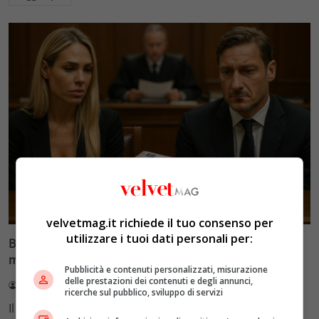
Glamour & Gossip
velvetmag.it richiede il tuo consenso per
utilizzare i tuoi dati personali per:
Blasi vs Totti: il giudice riduce l’assegno di
mantenimento a 10.900 euro
Pubblicità e contenuti personalizzati, misurazione
delle prestazioni dei contenuti e degli annunci,
Redazione VelvetMAG
4 Agosto 2026
ricerche sul pubblico, sviluppo di servizi
Il Tribunale di Roma ha fissato l'assegno di