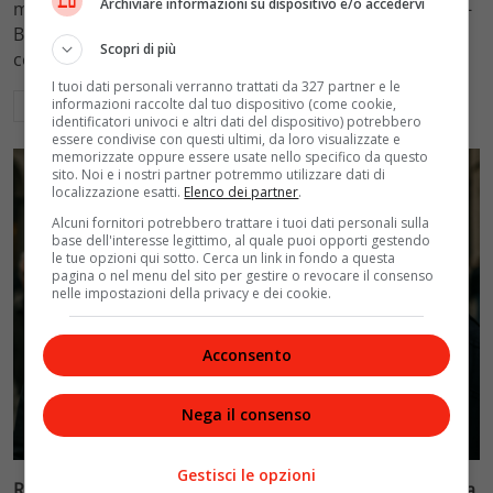
Archiviare informazioni su dispositivo e/o accedervi
mantenimento figli a 10.900 euro mensili nel caso Totti-
Blasi, respingendo la richiesta di 20mila euro della
Scopri di più
conduttrice.
I tuoi dati personali verranno trattati da 327 partner e le
informazioni raccolte dal tuo dispositivo (come cookie,
Leggi di più
identificatori univoci e altri dati del dispositivo) potrebbero
essere condivise con questi ultimi, da loro visualizzate e
memorizzate oppure essere usate nello specifico da questo
sito. Noi e i nostri partner potremmo utilizzare dati di
localizzazione esatti.
Elenco dei partner
.
Alcuni fornitori potrebbero trattare i tuoi dati personali sulla
base dell'interesse legittimo, al quale puoi opporti gestendo
le tue opzioni qui sotto. Cerca un link in fondo a questa
pagina o nel menu del sito per gestire o revocare il consenso
nelle impostazioni della privacy e dei cookie.
Acconsento
Nega il consenso
Politica
Gestisci le opzioni
Riconoscimento facciale, il governo accelera i poteri alla