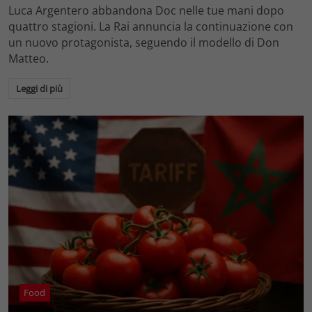
Luca Argentero abbandona Doc nelle tue mani dopo
quattro stagioni. La Rai annuncia la continuazione con
un nuovo protagonista, seguendo il modello di Don
Matteo.
Leggi di più
Food