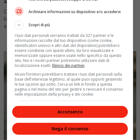
Redazione VelvetMAG
5 Agosto 2026
Come funzionano i controlli del fisco sui conti correnti:
Archiviare informazioni su dispositivo e/o accedervi
la doppia soglia del 20% e 71mila euro che attiva gli
Scopri di più
accertamenti e la ricostruzione del reddito.
I tuoi dati personali verranno trattati da 327 partner e le
Leggi di più
informazioni raccolte dal tuo dispositivo (come cookie,
identificatori univoci e altri dati del dispositivo) potrebbero
essere condivise con questi ultimi, da loro visualizzate e
memorizzate oppure essere usate nello specifico da questo
sito. Noi e i nostri partner potremmo utilizzare dati di
localizzazione esatti.
Elenco dei partner
.
Alcuni fornitori potrebbero trattare i tuoi dati personali sulla
base dell'interesse legittimo, al quale puoi opporti gestendo
le tue opzioni qui sotto. Cerca un link in fondo a questa
pagina o nel menu del sito per gestire o revocare il consenso
nelle impostazioni della privacy e dei cookie.
Acconsento
Nega il consenso
Cinema