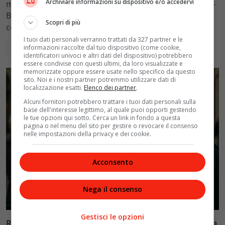
Archiviare informazioni su dispositivo e/o accedervi
mantenimento figli a 10.900 euro mensili nel caso Totti-
Blasi, respingendo la richiesta di 20mila euro della
Scopri di più
conduttrice.
I tuoi dati personali verranno trattati da 327 partner e le
informazioni raccolte dal tuo dispositivo (come cookie,
Leggi di più
identificatori univoci e altri dati del dispositivo) potrebbero
essere condivise con questi ultimi, da loro visualizzate e
memorizzate oppure essere usate nello specifico da questo
sito. Noi e i nostri partner potremmo utilizzare dati di
localizzazione esatti.
Elenco dei partner
.
Alcuni fornitori potrebbero trattare i tuoi dati personali sulla
base dell'interesse legittimo, al quale puoi opporti gestendo
le tue opzioni qui sotto. Cerca un link in fondo a questa
pagina o nel menu del sito per gestire o revocare il consenso
nelle impostazioni della privacy e dei cookie.
Acconsento
Nega il consenso
Politica
Gestisci le opzioni
Riconoscimento facciale, il governo accelera i poteri alla