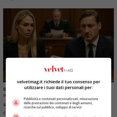
Glamour & Gossip
velvetmag.it richiede il tuo consenso per
utilizzare i tuoi dati personali per:
Blasi vs Totti: il giudice riduce l’assegno di
mantenimento a 10.900 euro
Pubblicità e contenuti personalizzati, misurazione
delle prestazioni dei contenuti e degli annunci,
Redazione VelvetMAG
4 Agosto 2026
ricerche sul pubblico, sviluppo di servizi
Il Tribunale di Roma ha fissato l'assegno di