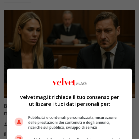
Glamour & Gossip
velvetmag.it richiede il tuo consenso per
utilizzare i tuoi dati personali per:
Blasi vs Totti: il giudice riduce l’assegno di
mantenimento a 10.900 euro
Pubblicità e contenuti personalizzati, misurazione
delle prestazioni dei contenuti e degli annunci,
Redazione VelvetMAG
4 Agosto 2026
ricerche sul pubblico, sviluppo di servizi
Il Tribunale di Roma ha fissato l'assegno di