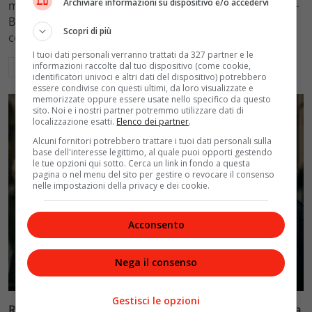
Archiviare informazioni su dispositivo e/o accedervi
mantenimento figli a 10.900 euro mensili nel caso Totti-
Blasi, respingendo la richiesta di 20mila euro della
Scopri di più
conduttrice.
I tuoi dati personali verranno trattati da 327 partner e le
informazioni raccolte dal tuo dispositivo (come cookie,
Leggi di più
identificatori univoci e altri dati del dispositivo) potrebbero
essere condivise con questi ultimi, da loro visualizzate e
memorizzate oppure essere usate nello specifico da questo
sito. Noi e i nostri partner potremmo utilizzare dati di
localizzazione esatti.
Elenco dei partner
.
Alcuni fornitori potrebbero trattare i tuoi dati personali sulla
base dell'interesse legittimo, al quale puoi opporti gestendo
le tue opzioni qui sotto. Cerca un link in fondo a questa
pagina o nel menu del sito per gestire o revocare il consenso
nelle impostazioni della privacy e dei cookie.
Acconsento
Nega il consenso
Politica
Gestisci le opzioni
Riconoscimento facciale, il governo accelera i poteri alla